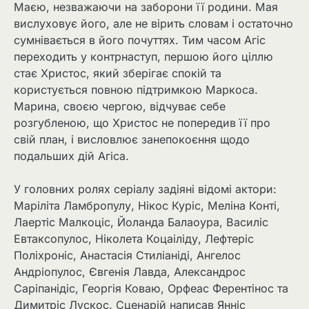
Маєю, незважаючи на заборони її родини. Мая
вислуховує його, але не вірить словам і остаточно
сумнівається в його почуттях. Тим часом Агіс
переходить у контрнаступ, першою його ціллю
стає Христос, який зберігає спокій та
користується повною підтримкою Маркоса.
Марина, своєю чергою, відчуває себе
розгубленою, що Христос не попередив її про
свій план, і висловлює занепокоєння щодо
подальших дій Агіса.
У головних ролях серіалу задіяні відомі актори:
Маріліта Ламбропулу, Нікос Куріс, Меліна Конті,
Лаертіс Малкоціс, Йоланда Балаоура, Василіс
Евтаксопулос, Ніколета Коцаіліду, Лефтеріс
Поліхроніс, Анастасія Стиліаніді, Ангелос
Андріопулос, Євгенія Лавда, Александрос
Саріпанідіс, Георгія Коваю, Орфеас Ферентінос та
Димитріс Лускос. Сценарій написав Янніс