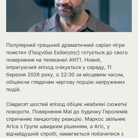
Популярний грецький драматичний серіал «Ігри
помсти» (Παιχνίδια Εκδίκησης) готується до свого
повернення на телеканал ANT1. Новий,
інтригуючий епізод очікується у середу, 11
березня 2026 року, о 22:30 за місцевим часом,
обіцяючи глядачам чергову порцію напружених
подій.
Сімдесят шостий епізод обіцяє неабиякі сюжетні
повороти. Повернення Маї до будинку Геролимів
спричиняє ланцюгову реакцію. Маркос звільняє
Агіса з Групи швидким рішенням, а Агіс, у
відчайдушній спробі, намагається побачитися з