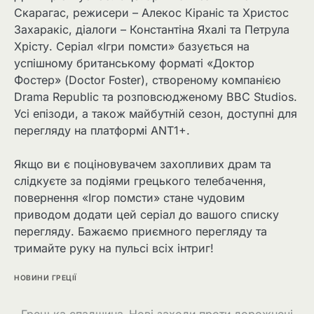
Скарагас, режисери – Алекос Кіраніс та Христос
Захаракіс, діалоги – Константіна Яхалі та Петрула
Хрісту. Серіал «Ігри помсти» базується на
успішному британському форматі «Доктор
Фостер» (Doctor Foster), створеному компанією
Drama Republic та розповсюдженому BBC Studios.
Усі епізоди, а також майбутній сезон, доступні для
перегляду на платформі ANT1+.
Якщо ви є поціновувачем захопливих драм та
слідкуєте за подіями грецького телебачення,
повернення «Ігор помсти» стане чудовим
приводом додати цей серіал до вашого списку
перегляду. Бажаємо приємного перегляду та
тримайте руку на пульсі всіх інтриг!
НОВИНИ ГРЕЦІЇ
Грецька спадщина
Нові заходи проти дорожнечі