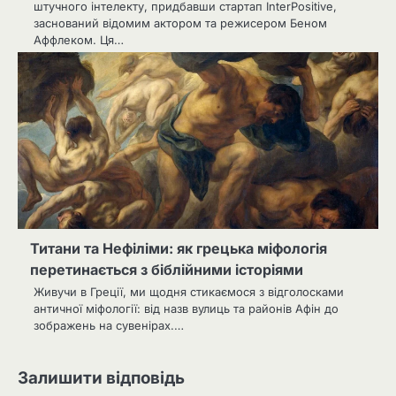
штучного інтелекту, придбавши стартап InterPositive,
заснований відомим актором та режисером Беном
Аффлеком. Ця…
Титани та Нефіліми: як грецька міфологія
перетинається з біблійними історіями
Живучи в Греції, ми щодня стикаємося з відголосками
античної міфології: від назв вулиць та районів Афін до
зображень на сувенірах.…
Залишити відповідь