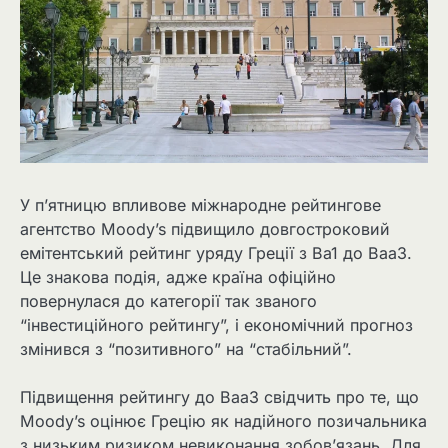
У п’ятницю впливове міжнародне рейтингове
агентство Moody’s підвищило довгостроковий
емітентський рейтинг уряду Греції з Ba1 до Baa3.
Це знакова подія, адже країна офіційно
повернулася до категорії так званого
“інвестиційного рейтингу”, і економічний прогноз
змінився з “позитивного” на “стабільний”.
Підвищення рейтингу до Baa3 свідчить про те, що
Moody’s оцінює Грецію як надійного позичальника
з низьким ризиком невиконання зобов’язань. Для