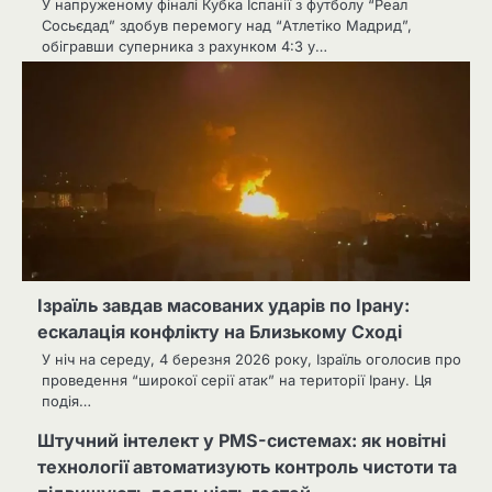
У напруженому фіналі Кубка Іспанії з футболу “Реал
Сосьєдад” здобув перемогу над “Атлетіко Мадрид”,
обігравши суперника з рахунком 4:3 у…
Ізраїль завдав масованих ударів по Ірану:
ескалація конфлікту на Близькому Сході
У ніч на середу, 4 березня 2026 року, Ізраїль оголосив про
проведення “широкої серії атак” на території Ірану. Ця
подія…
Штучний інтелект у PMS-системах: як новітні
технології автоматизують контроль чистоти та