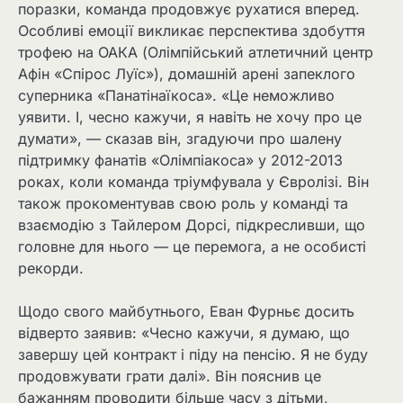
поразки, команда продовжує рухатися вперед.
Особливі емоції викликає перспектива здобуття
трофею на ОАКА (Олімпійський атлетичний центр
Афін «Спірос Луїс»), домашній арені запеклого
суперника «Панатінаїкоса». «Це неможливо
уявити. І, чесно кажучи, я навіть не хочу про це
думати», — сказав він, згадуючи про шалену
підтримку фанатів «Олімпіакоса» у 2012-2013
роках, коли команда тріумфувала у Євролізі. Він
також прокоментував свою роль у команді та
взаємодію з Тайлером Дорсі, підкресливши, що
головне для нього — це перемога, а не особисті
рекорди.
Щодо свого майбутнього, Еван Фурньє досить
відверто заявив: «Чесно кажучи, я думаю, що
завершу цей контракт і піду на пенсію. Я не буду
продовжувати грати далі». Він пояснив це
бажанням проводити більше часу з дітьми,