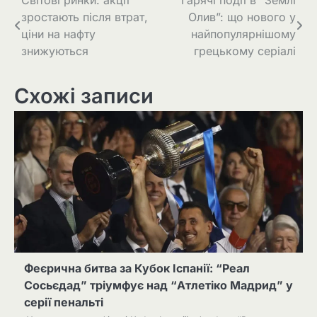
зростають після втрат,
Олив”: що нового у
ціни на нафту
найпопулярнішому
знижуються
грецькому серіалі
Схожі записи
Феєрична битва за Кубок Іспанії: “Реал
Сосьєдад” тріумфує над “Атлетіко Мадрид” у
серії пенальті