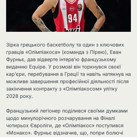
Зірка грецького баскетболу та один з ключових
гравців «Олімпіакоса» (команда з Пірею), Еван
Фурньє, дав відверте інтерв’ю французькому
виданню Equipe. У розмові він торкнувся своєї
кар’єри, перебування в Греції та навіть натякнув на
можливе завершення професійної діяльності після
закінчення контракту з «Олімпіакосом» улітку
2028 року.
Французький легіонер поділився своїми думками
щодо минулорічного розчарування на Фіналі
чотирьох Євроліги, де «Олімпіакос» поступився
«Монако». Фурньє відзначив, що, попри болючі