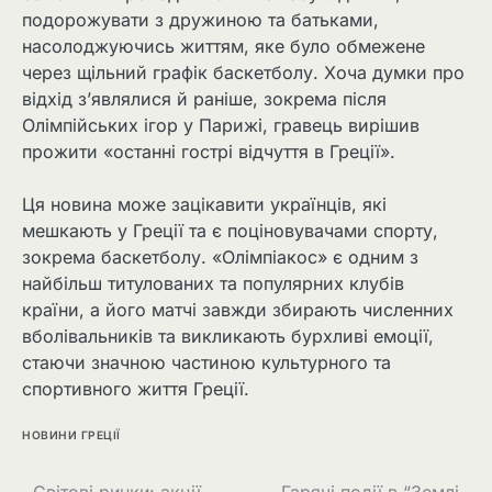
подорожувати з дружиною та батьками,
насолоджуючись життям, яке було обмежене
через щільний графік баскетболу. Хоча думки про
відхід з’являлися й раніше, зокрема після
Олімпійських ігор у Парижі, гравець вирішив
прожити «останні гострі відчуття в Греції».
Ця новина може зацікавити українців, які
мешкають у Греції та є поціновувачами спорту,
зокрема баскетболу. «Олімпіакос» є одним з
найбільш титулованих та популярних клубів
країни, а його матчі завжди збирають численних
вболівальників та викликають бурхливі емоції,
стаючи значною частиною культурного та
спортивного життя Греції.
НОВИНИ ГРЕЦІЇ
Світові ринки: акції
Гарячі події в “Землі