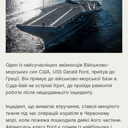
Один із найсучасніших авіаносців Військово-
морських сил США, USS Gerald Ford, прибув до
Греції. Він прямує до військово-морської бази в
Суда-Бей на острові Крит, де пройде ремонтні
роботи після нещодавнього інциденту.
Інцидент, що вимагає втручання, стався минулого
тижня під час операцій корабля в Червоному
морі, коли пожежа пошкодила деякі його частини.
Авіаносець класу Ford є одним із найбільших і