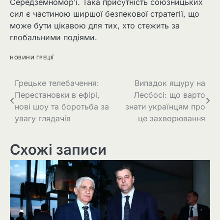
Середземномор’ї. Така присутність союзницьких
сил є частиною ширшої безпекової стратегії, що
може бути цікавою для тих, хто стежить за
глобальними подіями.
НОВИНИ ГРЕЦІЇ
Грецьке телебачення:
Випадок ящуру на
Перестановки в ефірі,
Лесбосі: що варто
нові шоу та боротьба за
знати українцям про
увагу глядачів
це захворювання
Схожі записи