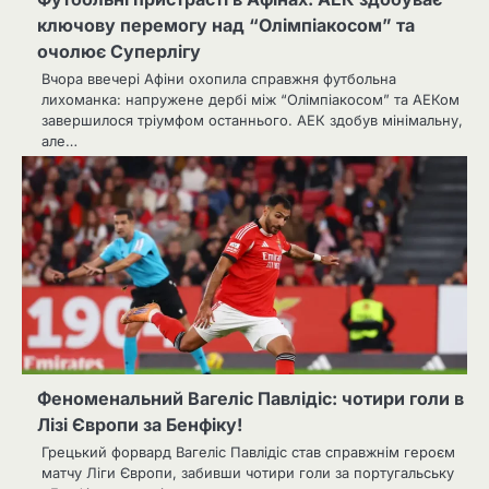
ключову перемогу над “Олімпіакосом” та
очолює Суперлігу
Вчора ввечері Афіни охопила справжня футбольна
лихоманка: напружене дербі між “Олімпіакосом” та АЕКом
завершилося тріумфом останнього. АЕК здобув мінімальну,
але…
Феноменальний Вагеліс Павлідіс: чотири голи в
Лізі Європи за Бенфіку!
Грецький форвард Вагеліс Павлідіс став справжнім героєм
матчу Ліги Європи, забивши чотири голи за португальську