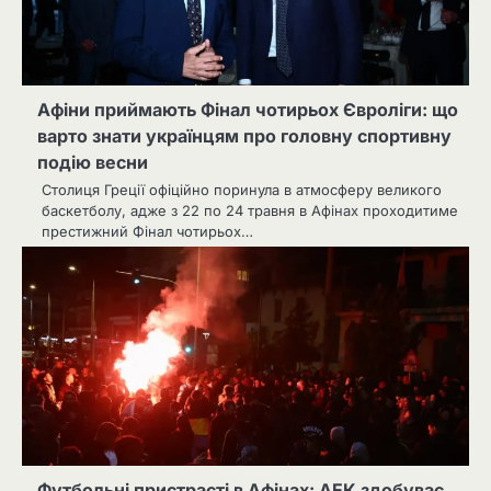
Афіни приймають Фінал чотирьох Євроліги: що
варто знати українцям про головну спортивну
подію весни
Столиця Греції офіційно поринула в атмосферу великого
баскетболу, адже з 22 по 24 травня в Афінах проходитиме
престижний Фінал чотирьох…
Футбольні пристрасті в Афінах: АЕК здобуває