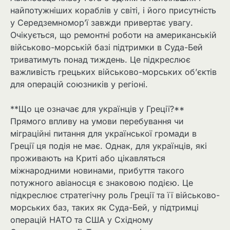
найпотужніших кораблів у світі, і його присутність
у Середземномор’ї завжди привертає увагу.
Очікується, що ремонтні роботи на американській
військово-морській базі підтримки в Суда-Бей
триватимуть понад тиждень. Це підкреслює
важливість грецьких військово-морських об’єктів
для операцій союзників у регіоні.
**Що це означає для українців у Греції?**
Прямого впливу на умови перебування чи
міграційні питання для української громади в
Греції ця подія не має. Однак, для українців, які
проживають на Криті або цікавляться
міжнародними новинами, прибуття такого
потужного авіаносця є знаковою подією. Це
підкреслює стратегічну роль Греції та її військово-
морських баз, таких як Суда-Бей, у підтримці
операцій НАТО та США у Східному