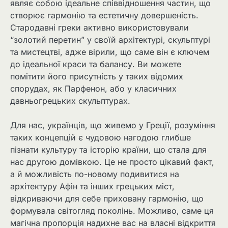
являє собою ідеальне співвідношення частин, що
створює гармонію та естетичну довершеність.
Стародавні греки активно використовували
“золотий перетин” у своїй архітектурі, скульптурі
та мистецтві, адже вірили, що саме він є ключем
до ідеальної краси та балансу. Ви можете
помітити його присутність у таких відомих
спорудах, як Парфенон, або у класичних
давньогрецьких скульптурах.
Для нас, українців, що живемо у Греції, розуміння
таких концепцій є чудовою нагодою глибше
пізнати культуру та історію країни, що стала для
нас другою домівкою. Це не просто цікавий факт,
а й можливість по-новому подивитися на
архітектуру Афін та інших грецьких міст,
відкриваючи для себе приховану гармонію, що
формувала світогляд поколінь. Можливо, саме ця
магічна пропорція надихне вас на власні відкриття