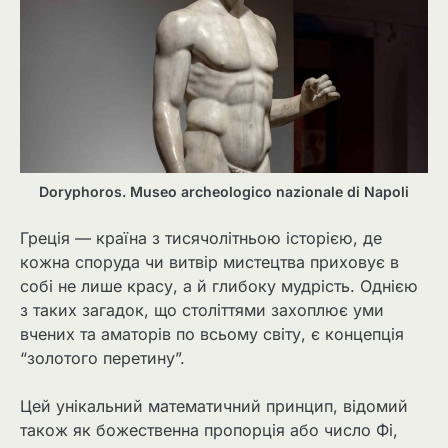
Doryphoros. Museo archeologico nazionale di Napoli
Греція — країна з тисячолітньою історією, де
кожна споруда чи витвір мистецтва приховує в
собі не лише красу, а й глибоку мудрість. Однією
з таких загадок, що століттями захоплює уми
вчених та аматорів по всьому світу, є концепція
“золотого перетину”.
Цей унікальний математичний принцип, відомий
також як божественна пропорція або число Фі,