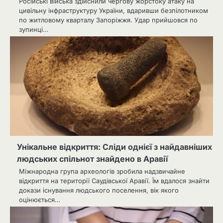
Російські війська здійснили чергову жорстоку атаку на
цивільну інфраструктуру України, вдаривши безпілотником
по житловому кварталу Запоріжжя. Удар прийшовся по
зупинці…
Унікальне відкриття: Сліди однієї з найдавніших
людських спільнот знайдено в Аравії
Міжнародна група археологів зробила надзвичайне
відкриття на території Саудівської Аравії. Їм вдалося знайти
докази існування людського поселення, вік якого
оцінюється…