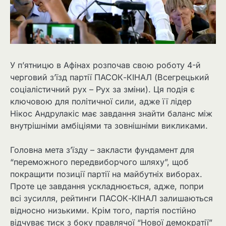
У п’ятницю в Афінах розпочав свою роботу 4-й
черговий з’їзд партії ПАСОК-КІНАЛ (Всегрецький
соціалістичний рух – Рух за зміни). Ця подія є
ключовою для політичної сили, адже її лідер
Нікос Андрулакіс має завдання знайти баланс між
внутрішніми амбіціями та зовнішніми викликами.
Головна мета з’їзду – закласти фундамент для
“переможного передвиборчого шляху”, щоб
покращити позиції партії на майбутніх виборах.
Проте це завдання ускладнюється, адже, попри
всі зусилля, рейтинги ПАСОК-КІНАЛ залишаються
відносно низькими. Крім того, партія постійно
відчуває тиск з боку правлячої “Нової демократії”