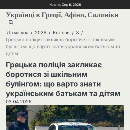
Неділя, Сер 9, 2026
Українці в Греції, Афіни, Салоніки
Домашня
2026
Квітень
3
Грецька поліція закликає боротися зі шкільним
булінгом: що варто знати українським батькам та
дітям
Грецька поліція закликає
боротися зі шкільним
булінгом: що варто знати
українським батькам та дітям
03.04.2026