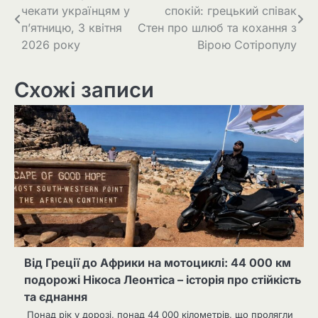
чекати українцям у
спокій: грецький співак
п’ятницю, 3 квітня
Стен про шлюб та кохання з
2026 року
Вірою Сотіропулу
Схожі записи
Від Греції до Африки на мотоциклі: 44 000 км
подорожі Нікоса Леонтіса – історія про стійкість
та єднання
Понад рік у дорозі, понад 44 000 кілометрів, що пролягли