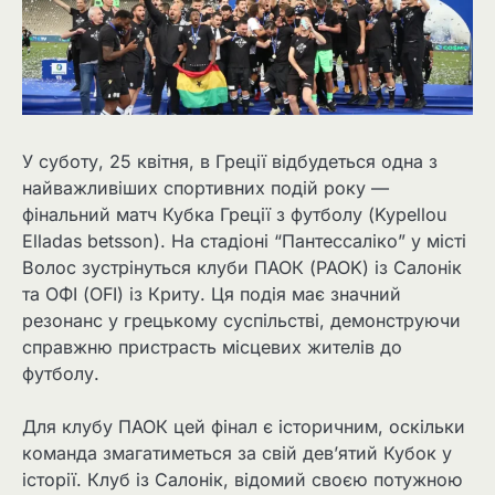
У суботу, 25 квітня, в Греції відбудеться одна з
найважливіших спортивних подій року —
фінальний матч Кубка Греції з футболу (Kypellou
Elladas betsson). На стадіоні “Пантессаліко” у місті
Волос зустрінуться клуби ПАОК (PAOK) із Салонік
та ОФІ (OFI) із Криту. Ця подія має значний
резонанс у грецькому суспільстві, демонструючи
справжню пристрасть місцевих жителів до
футболу.
Для клубу ПАОК цей фінал є історичним, оскільки
команда змагатиметься за свій дев’ятий Кубок у
історії. Клуб із Салонік, відомий своєю потужною