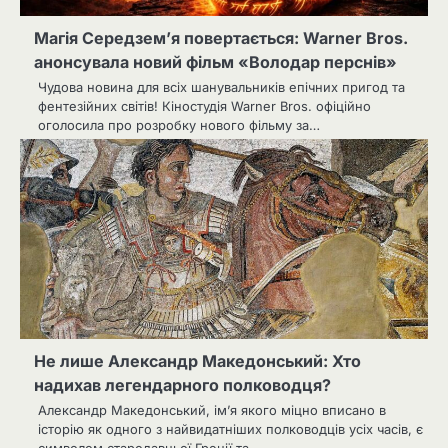
Магія Середзем’я повертається: Warner Bros.
анонсувала новий фільм «Володар перснів»
Чудова новина для всіх шанувальників епічних пригод та
фентезійних світів! Кіностудія Warner Bros. офіційно
оголосила про розробку нового фільму за…
Не лише Александр Македонський: Хто
надихав легендарного полководця?
Александр Македонський, ім’я якого міцно вписано в
історію як одного з найвидатніших полководців усіх часів, є
символом стародавньої Греції та…