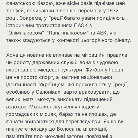
фанатською базою, вже вісім разів піднімав цей
трофей, починаючи з першої перемоги у 1972
році. Зокрема, у Греції багато уваги приділяють
історичним протистоянням ПАОК з
“Олімпіакосом”, “Панатінаїкосом” та АЕК, які
також згадуються у контексті цьогорічного фіналу.
Хоча ця новина не впливає на міграційні правила
чи роботу державних служб, вона є чудовою
ілюстрацією місцевої культури. Футбол у Греції –
це не просто спорт, а частина національної
ідентичності. Українцям, які проживають у Греції,
особливо у Салоніках, варто враховувати, що
великі матчі можуть викликати підвищений
ажіотаж. Можливі скупчення людей у
громадських місцях, барах та на площах, де
фанати збираються для перегляду гри. Якщо ви
плануєте поїздку до Волоса на ці вихідні,
пам’ятайте про можливі затори, пов’язані з