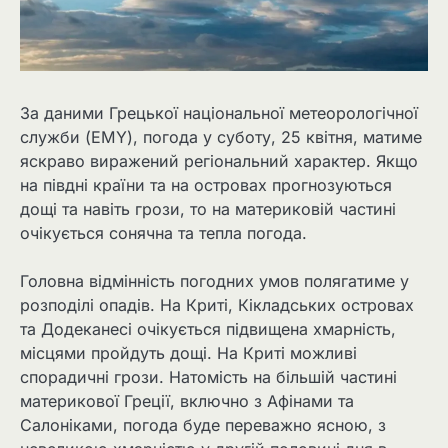
За даними Грецької національної метеорологічної
служби (EMY), погода у суботу, 25 квітня, матиме
яскраво виражений регіональний характер. Якщо
на півдні країни та на островах прогнозуються
дощі та навіть грози, то на материковій частині
очікується сонячна та тепла погода.
Головна відмінність погодних умов полягатиме у
розподілі опадів. На Криті, Кікладських островах
та Додеканесі очікується підвищена хмарність,
місцями пройдуть дощі. На Криті можливі
спорадичні грози. Натомість на більшій частині
материкової Греції, включно з Афінами та
Салоніками, погода буде переважно ясною, з