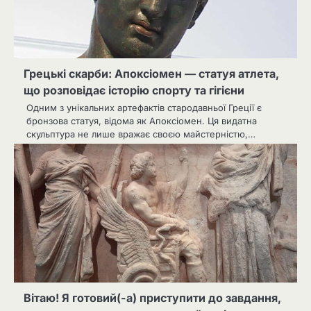
Грецькі скарби: Апоксіомен — статуя атлета,
що розповідає історію спорту та гігієни
Одним з унікальних артефактів стародавньої Греції є
бронзова статуя, відома як Апоксіомен. Ця видатна
скульптура не лише вражає своєю майстерністю,…
Вітаю! Я готовий(-а) приступити до завдання,