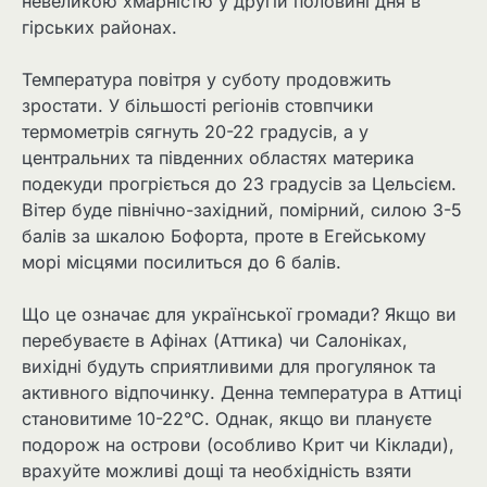
невеликою хмарністю у другій половині дня в
гірських районах.
Температура повітря у суботу продовжить
зростати. У більшості регіонів стовпчики
термометрів сягнуть 20-22 градусів, а у
центральних та південних областях материка
подекуди прогріється до 23 градусів за Цельсієм.
Вітер буде північно-західний, помірний, силою 3-5
балів за шкалою Бофорта, проте в Егейському
морі місцями посилиться до 6 балів.
Що це означає для української громади? Якщо ви
перебуваєте в Афінах (Аттика) чи Салоніках,
вихідні будуть сприятливими для прогулянок та
активного відпочинку. Денна температура в Аттиці
становитиме 10-22°C. Однак, якщо ви плануєте
подорож на острови (особливо Крит чи Кіклади),
врахуйте можливі дощі та необхідність взяти