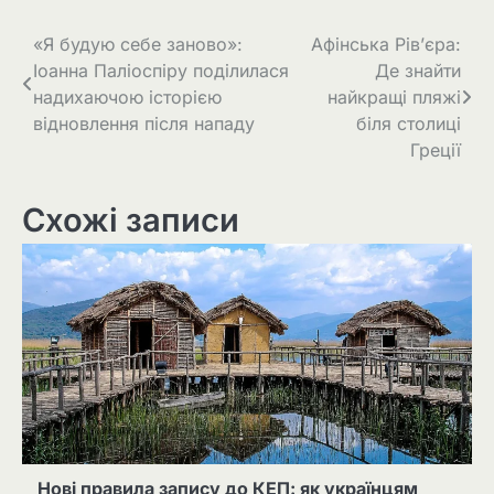
«Я будую себе заново»:
Афінська Рів’єра:
Іоанна Паліоспіру поділилася
Де знайти
надихаючою історією
найкращі пляжі
відновлення після нападу
біля столиці
Греції
Схожі записи
Нові правила запису до КЕП: як українцям