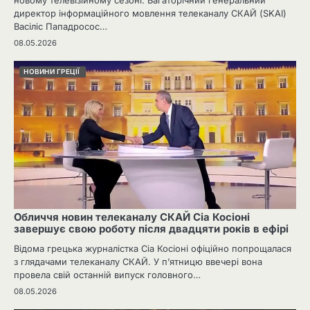
новому телевізійному сезоні. Багаторічний генеральний
директор інформаційного мовлення телеканалу СКАЙ (SKAI)
Васіліс Пападросос…
08.05.2026
НОВИНИ ГРЕЦІЇ
Обличчя новин телеканалу СКАЙ Сіа Косіоні
завершує свою роботу після двадцяти років в ефірі
Відома грецька журналістка Сіа Косіоні офіційно попрощалася
з глядачами телеканалу СКАЙ. У п’ятницю ввечері вона
провела свій останній випуск головного…
08.05.2026