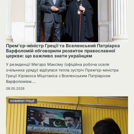
Прем’єр-міністр Греції та Вселенський Патріарха
Варфоломій обговорили розвиток православної
церкви: що важливо знати українцям
У резиденції Мегаро Максіму (офіційна робоча оселя
очільника уряду) відбулася тепла зустріч Прем’єр-міністра
Греції Кіріакоса Міцотакіса з Вселенським Патріархом
Варфоломієм.…
08.05.2026
НОВИНИ ГРЕЦІЇ