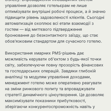
управління дозволяє готельєрам не лише
оптимізувати внутрішні робочі процеси, а й значно
підвищити рівень задоволеності клієнтів. Сьогодні
автоматизація охоплює всі етапи взаємодії з
гостем — від миттєвого підтвердження
бронювання до безконтактного заїзду, що стає
обов’язковим стандартом для сучасного готелю.
Використання хмарних PMS-рішень дає
можливість керувати об’єктом з будь-якої точки
світу, забезпечуючи повну прозорість фінансових
та господарських операцій. Завдяки глибокій
аналітиці та модулям управління доходами,
менеджмент готелю може оперативно реагувати
на зміни ринкового попиту та впроваджувати
стратегії динамічного ціноутворення. Це дозволяє
максимізувати показники прибутковості,
зберігаючи конкурентоспроможність навіть у