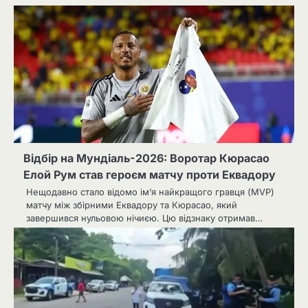
Відбір на Мундіаль-2026: Воротар Кюрасао
Елой Рум став героєм матчу проти Еквадору
Нещодавно стало відомо ім’я найкращого гравця (MVP)
матчу між збірними Еквадору та Кюрасао, який
завершився нульовою нічиєю. Цю відзнаку отримав…