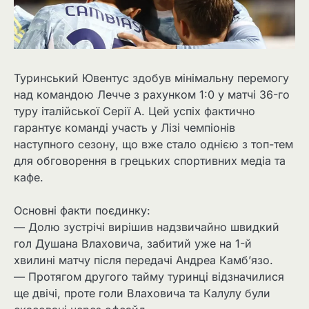
Туринський Ювентус здобув мінімальну перемогу
над командою Лечче з рахунком 1:0 у матчі 36-го
туру італійської Серії А. Цей успіх фактично
гарантує команді участь у Лізі чемпіонів
наступного сезону, що вже стало однією з топ-тем
для обговорення в грецьких спортивних медіа та
кафе.
Основні факти поєдинку:
— Долю зустрічі вирішив надзвичайно швидкий
гол Душана Влаховича, забитий уже на 1-й
хвилині матчу після передачі Андреа Камб’язо.
— Протягом другого тайму туринці відзначилися
ще двічі, проте голи Влаховича та Калулу були