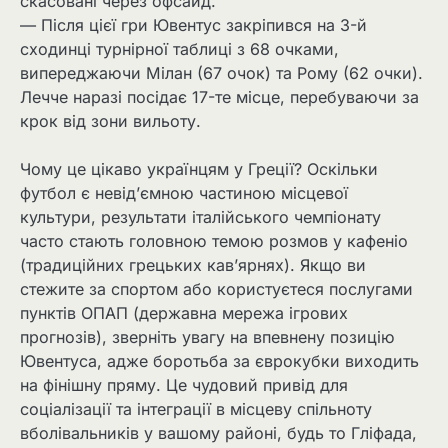
скасовані через офсайд.
— Після цієї гри Ювентус закріпився на 3-й
сходинці турнірної таблиці з 68 очками,
випереджаючи Мілан (67 очок) та Рому (62 очки).
Лечче наразі посідає 17-те місце, перебуваючи за
крок від зони вильоту.
Чому це цікаво українцям у Греції? Оскільки
футбол є невід’ємною частиною місцевої
культури, результати італійського чемпіонату
часто стають головною темою розмов у кафеніо
(традиційних грецьких кав’ярнях). Якщо ви
стежите за спортом або користуєтеся послугами
пунктів ОПАП (державна мережа ігрових
прогнозів), зверніть увагу на впевнену позицію
Ювентуса, адже боротьба за єврокубки виходить
на фінішну пряму. Це чудовий привід для
соціалізації та інтеграції в місцеву спільноту
вболівальників у вашому районі, будь то Гліфада,