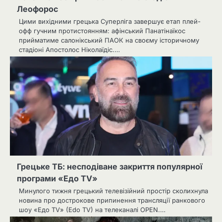
Леофорос
Цими вихідними грецька Суперліга завершує етап плей-
офф гучним протистоянням: афінський Панатінаїкос
прийматиме салонікський ПАОК на своєму історичному
стадіоні Апостолос Ніколаїдіс.…
Грецьке ТБ: несподіване закриття популярної
програми «Едо TV»
Минулого тижня грецький телевізійний простір сколихнула
новина про дострокове припинення трансляції ранкового
шоу «Едо TV» (Edo TV) на телеканалі OPEN.…