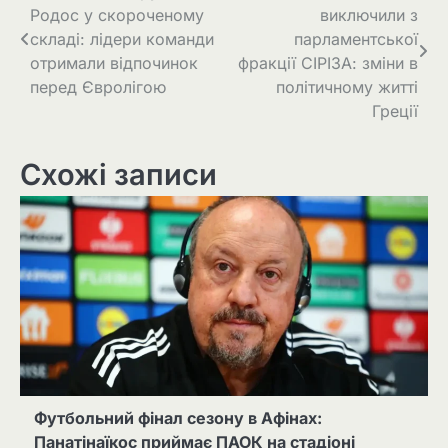
Родос у скороченому
виключили з
складі: лідери команди
парламентської
отримали відпочинок
фракції СІРІЗА: зміни в
перед Євролігою
політичному житті
Греції
Схожі записи
Футбольний фінал сезону в Афінах:
Панатінаїкос приймає ПАОК на стадіоні