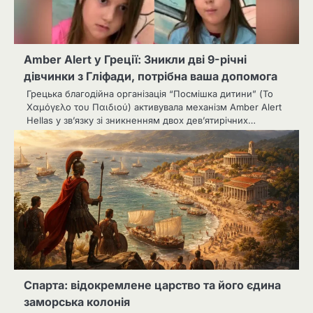
Amber Alert у Греції: Зникли дві 9-річні
дівчинки з Гліфади, потрібна ваша допомога
Грецька благодійна організація “Посмішка дитини” (Το
Χαμόγελο του Παιδιού) активувала механізм Amber Alert
Hellas у зв’язку зі зникненням двох дев’ятирічних…
Спарта: відокремлене царство та його єдина
заморська колонія