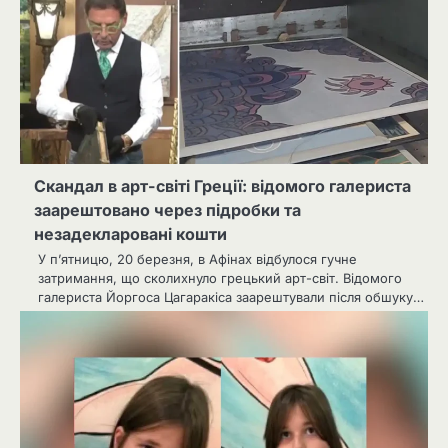
Скандал в арт-світі Греції: відомого галериста
заарештовано через підробки та
незадекларовані кошти
У п’ятницю, 20 березня, в Афінах відбулося гучне
затримання, що сколихнуло грецький арт-світ. Відомого
галериста Йоргоса Цагаракіса заарештували після обшуку…