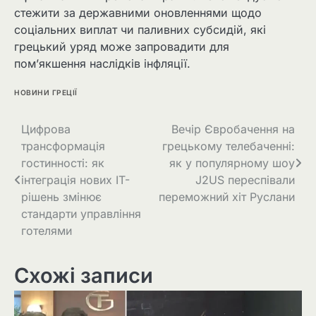
стежити за державними оновленнями щодо
соціальних виплат чи паливних субсидій, які
грецький уряд може запровадити для
пом’якшення наслідків інфляції.
НОВИНИ ГРЕЦІЇ
Цифрова
Вечір Євробачення на
трансформація
грецькому телебаченні:
гостинності: як
як у популярному шоу
інтеграція нових IT-
J2US переспівали
рішень змінює
переможний хіт Руслани
стандарти управління
готелями
Схожі записи