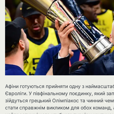
Афіни готуються прийняти одну з наймасшта
Євроліги. У півфінальному поєдинку, який за
зійдуться грецький Олімпіакос та чинний чем
стати справжнім викликом для обох команд, а