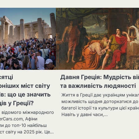
сятці
Давня Греція: Мудрість в
ніших міст світу
та важливість людяності
ів: що це значить
Життя в Греції дає українцям уніка
можливість щодня доторкатися до
ів у Греції?
багатої історії та культури цієї країн
ом відомого міжнародного
Навіть у давні часи,…
erCars.com, Афіни
ли до топ-10 найбільш
ст світу на 2025 рік. Це…