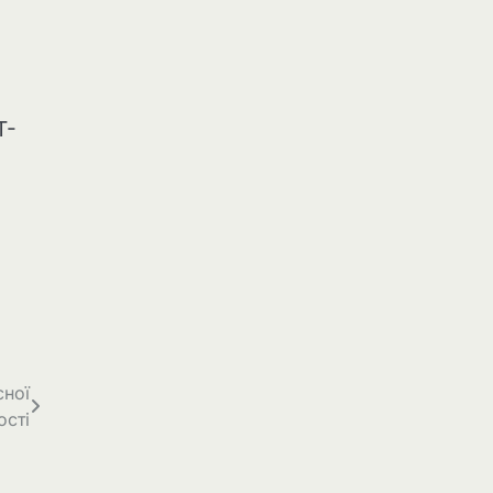
T-
сної
ості