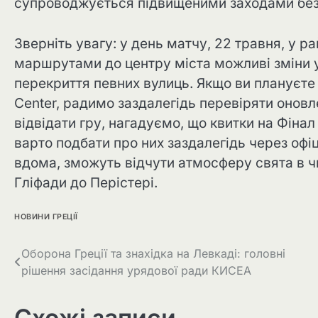
супроводжується підвищеними заходами безп
Зверніть увагу: у день матчу, 22 травня, у р
маршрутами до центру міста можливі зміни у
перекриття певних вулиць. Якщо ви плануєте 
Center, радимо заздалегідь перевіряти оновл
відвідати гру, нагадуємо, що квитки на Фін
варто подбати про них заздалегідь через офіц
вдома, зможуть відчути атмосферу свята в ч
Гліфади до Перістері.
НОВИНИ ГРЕЦІЇ
Оборона Греції та знахідка на Левкаді: головні
рішення засідання урядової ради КИСЕА
Схожі записи