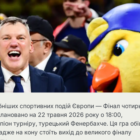
бніших спортивних подій Європи — Фінал чотир
плановано на 22 травня 2026 року о 18:00,
піон турніру, турецький Фенербахче. Ця гра обі
дже на кону стоїть вихід до великого фіналу