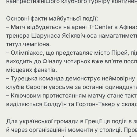
найпрестижнішого клубного турніру континен
Основні факти майбутньої події:
– Матч відбудеться на арені T-Center в Афін
тренера Шарунаса Ясікявічюса намагатиметьс
титул чемпіона.
– Олімпіакос, що представляє місто Пірей, 
виходить до Фіналу чотирьох вже вп’яте пос
місцевих фанатів.
– Турецька команда демонструє неймовірну с
клубів Європи увосьме за останні одинадцять
– Ключовим протистоянням матчу стане такти
виділяються Болдуїн та Гортон-Такер у склад
Для української громади в Греції ця подія є
й через організаційні моменти у столиці. Про