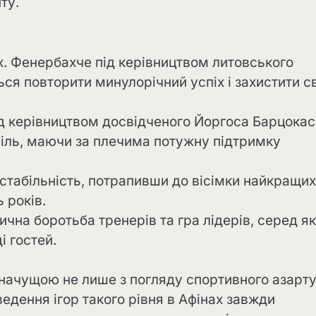
ту.
ах. Фенербахче під керівництвом литовського
я повторити минулорічний успіх і захистити св
під керівництвом досвідченого Йоргоса Барцока
піль, маючи за плечима потужну підтримку
табільність, потрапивши до вісімки найкращих
 років.
чна боротьба тренерів та гра лідерів, серед я
і гостей.
 значущою не лише з погляду спортивного азарту
ведення ігор такого рівня в Афінах завжди