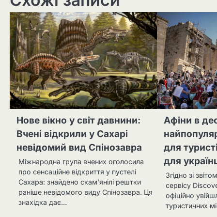
Нове вікно у світ давнини:
Афіни в де
Вчені відкрили у Сахарі
найпопуляр
невідомий вид Спінозавра
для турист
для українц
Міжнародна група вчених оголосила
про сенсаційне відкриття у пустелі
Згідно зі звіт
Сахара: знайдено скам’янілі рештки
сервісу Discov
раніше невідомого виду Спінозавра. Ця
офіційно увійш
знахідка дає…
туристичних мі