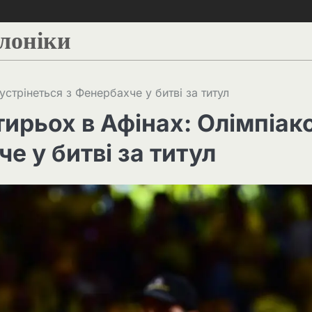
алоніки
стрінеться з Фенербахче у битві за титул
ирьох в Афінах: Олімпіак
е у битві за титул