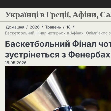
Українці в Греції, Афіни, С
Домашня
2026
Травень
18
Баскетбольний Фінал чотирьох в Афінах: Олімпіакос зу
Баскетбольний Фінал чот
зустрінеться з Фенербахч
18.05.2026