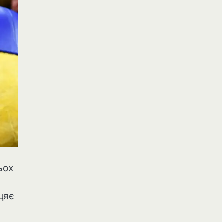
ьох
цяє