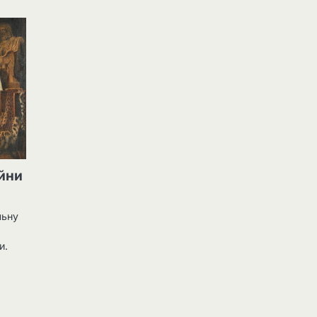
ійни
льну
и.