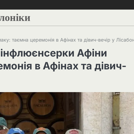
алоніки
аку: таємна церемонія в Афінах та дівич-вечір у Лісабон
ї інфлюєнсерки Афіни
монія в Афінах та дівич-