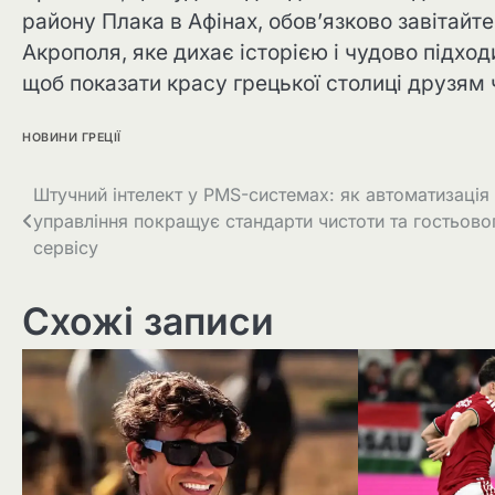
району Плака в Афінах, обов’язково завітайте
Акрополя, яке дихає історією і чудово підход
щоб показати красу грецької столиці друзям ч
НОВИНИ ГРЕЦІЇ
Штучний інтелект у PMS-системах: як автоматизація
управління покращує стандарти чистоти та гостьово
сервісу
Схожі записи