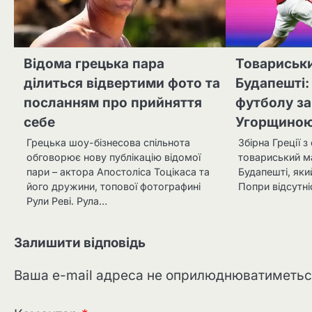
Відома грецька пара
Товариськи
ділиться відвертими фото та
Будапешті: 
посланням про прийняття
футболу за
себе
Угорщиною 
Грецька шоу-бізнесова спільнота
Збірна Греції 
обговорює нову публікацію відомої
товариський м
пари – актора Апостоліса Тоцікаса та
Будапешті, яки
його дружини, топової фотографині
Попри відсутні
Рули Реві. Рула…
Залишити відповідь
Ваша e-mail адреса не оприлюднюватиметьс