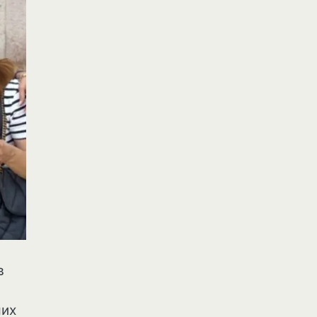
в
ших