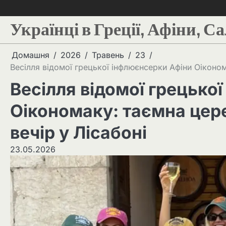
Українці в Греції, Афіни, С
Домашня
2026
Травень
23
Весілля відомої грецької інфлюєнсерки Афіни Оіконом
Весілля відомої грецько
Оікономаку: таємна цере
вечір у Лісабоні
23.05.2026