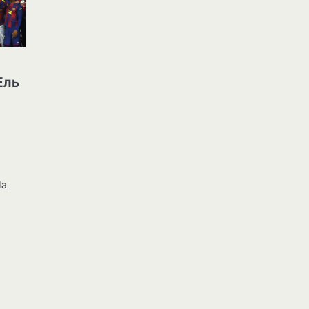
Ель
Ла