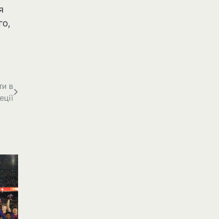
я
го,
ти в
еції