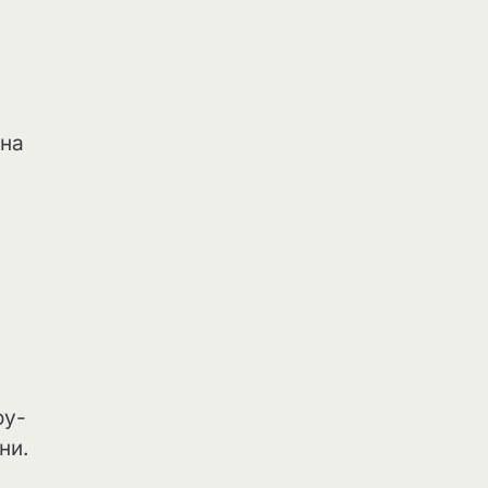
 на
оу-
ни.