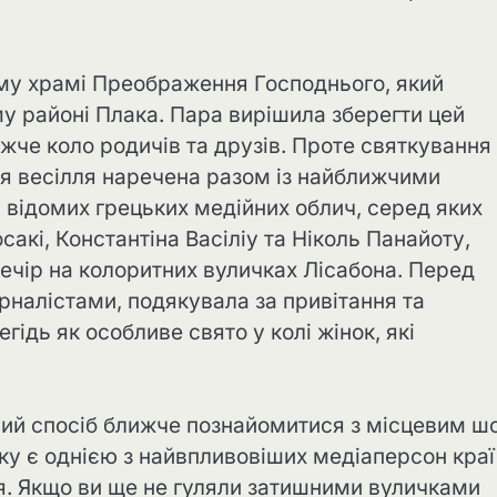
му храмі Преображення Господнього, який
у районі Плака. Пара вирішила зберегти цей
че коло родичів та друзів. Проте святкування
ля весілля наречена разом із найближчими
 відомих грецьких медійних облич, серед яких
акі, Константіна Васіліу та Ніколь Панайоту,
ечір на колоритних вуличках Лісабона. Перед
рналістами, подякувала за привітання та
гідь як особливе свято у колі жінок, які
овий спосіб ближче познайомитися з місцевим ш
ку є однією з найвпливовіших медіаперсон краї
ля. Якщо ви ще не гуляли затишними вуличками