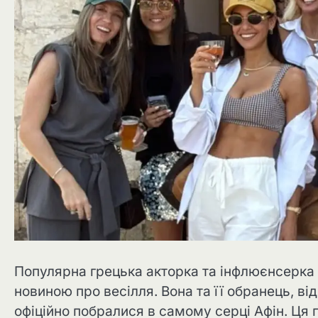
Популярна грецька акторка та інфлюєнсерка 
новиною про весілля. Вона та її обранець, в
офіційно побралися в самому серці Афін. Ця