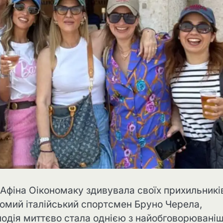
Афіна Оікономаку здивувала своїх прихильникі
ідомий італійський спортсмен Бруно Черела,
 подія миттєво стала однією з найобговорювані