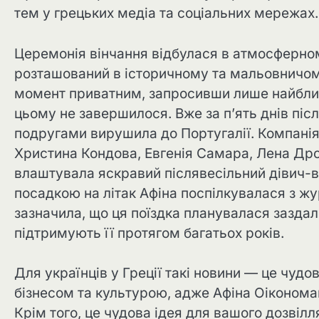
тем у грецьких медіа та соціальних мережах.
Церемонія вінчання відбулася в атмосферно
розташований в історичному та мальовничом
момент приватним, запросивши лише найближ
цьому не завершилося. Вже за п’ять днів піс
подругами вирушила до Португалії. Компанія
Христина Кондова, Евгенія Самара, Лена Дрос
влаштувала яскравий післявесільний дівич-в
посадкою на літак Афіна поспілкувалася з жу
зазначила, що ця поїздка планувалася заздале
підтримують її протягом багатьох років.
Для українців у Греції такі новини — це чуд
бізнесом та культурою, адже Афіна Оіконома
Крім того, це чудова ідея для вашого дозвіл