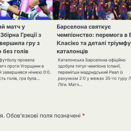
й матч у
Барселона святкує
Збірна Греції з
чемпіонство: перемога в 
вершила гру з
Класіко та деталі тріумфу
без голів
каталонців
з футболу провела
Каталонська Барселона офіційно
атч проти Угорщини в
здобула титул чемпіона Іспанії,
й завершився нічиєю 0:0.
перемігши мадридський Реал із
сть голів, гра була…
рахунком 2:0 у межах 35-го туру 
Ліги. Матч…
я.
Обов’язкові поля позначені
*