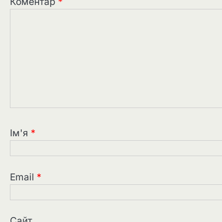
Коментар
*
Ім'я
*
Email
*
Сайт