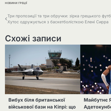
НОВИНИ ГРЕЦІЇ
Три пропозиції та три обручки: зірка грецького фу
Хутос одружується з баскетболісткою Елені Сирра
Схожі записи
Вибух біля британської
Майбутнє 
військової бази на Кіпрі: що
Адетокунбо