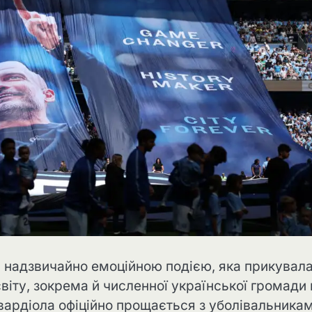
н надзвичайно емоційною подією, яка прикувал
віту, зокрема й численної української громади 
Гвардіола офіційно прощається з уболівальника