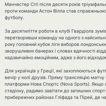
Манчестер Сіті після десяти років тріумфальн
проти команди Астон Вілла став справжньою 
футболу.
За десятиліття роботи в клубі Гвардіола зум
перетворивши команду на одного з найсильні
року головний кубок ліги виборов лондонськи
зворушливих банерах і словах вдячності від
надзвичайно емоційним, адже з його відходо
Для українців у Греції, які захоплюються фу
вечір у колі друзів. Пряму трансляцію матчу
платформи Нова Спортс (Nova Sports). Якщо
стадіону, радимо завітати до затишних спорт-
прибережних районах Гліфада та Пірей, де ча