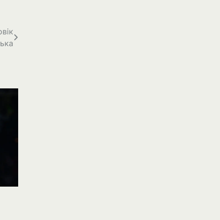
овік
тька