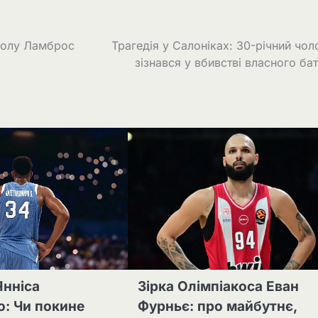
тболу Ламброс
Трагедія у Салоніках: 30-річний чол
зізнався у вбивстві власного ба
Янніса
Зірка Олімпіакоса Еван
: Чи покине
Фурньє: про майбутнє,