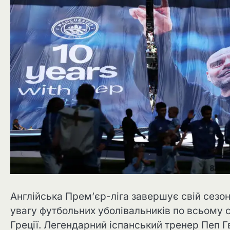
Англійська Прем’єр-ліга завершує свій сезо
увагу футбольних уболівальників по всьому с
Греції. Легендарний іспанський тренер Пеп 