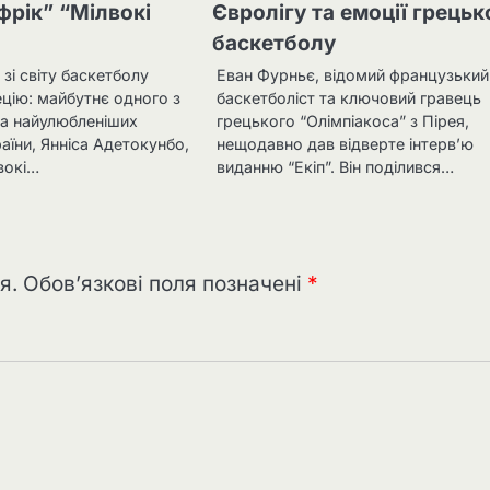
фрік” “Мілвокі
Євролігу та емоції грецьк
баскетболу
 зі світу баскетболу
Еван Фурньє, відомий французький
цію: майбутнє одного з
баскетболіст та ключовий гравець
та найулюбленіших
грецького “Олімпіакоса” з Пірея,
аїни, Янніса Адетокунбо,
нещодавно дав відверте інтерв’ю
вокі…
виданню “Екіп”. Він поділився…
я.
Обов’язкові поля позначені
*