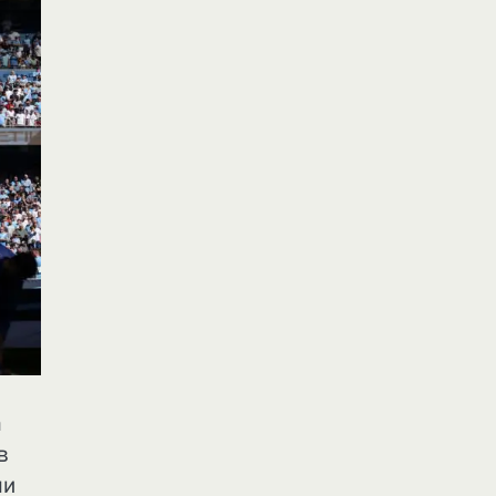
а
в
ми