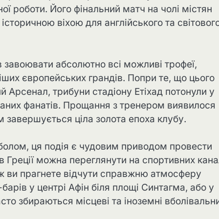
ої роботи. Його фінальний матч на чолі містян
історичною віхою для англійського та світовог
ів завоювати абсолютно всі можливі трофеї,
ших європейських грандів. Попри те, що цього
й Арсенал, трибуни стадіону Етіхад потонули у
даних фанатів. Прощання з тренером виявилося
м завершується ціла золота епоха клубу.
тболом, ця подія є чудовим приводом провести
 в Греції можна переглянути на спортивних кан
 ж ви прагнете відчути справжню атмосферу
барів у центрі Афін біля площі Синтагма, або у
сто збираються місцеві та іноземні вболівальн