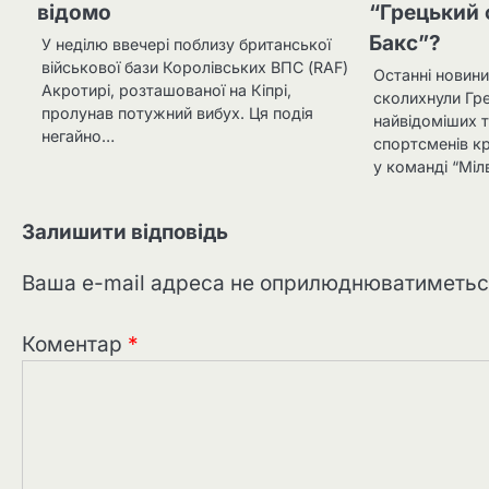
відомо
“Грецький 
Бакс”?
У неділю ввечері поблизу британської
військової бази Королівських ВПС (RAF)
Останні новини
Акротирі, розташованої на Кіпрі,
сколихнули Гре
пролунав потужний вибух. Ця подія
найвідоміших 
негайно…
спортсменів кр
у команді “Міл
Залишити відповідь
Ваша e-mail адреса не оприлюднюватиметьс
Коментар
*