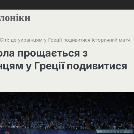
алоніки
ті: де українцям у Греції подивитися історичний матч
ола прощається з
нцям у Греції подивитися