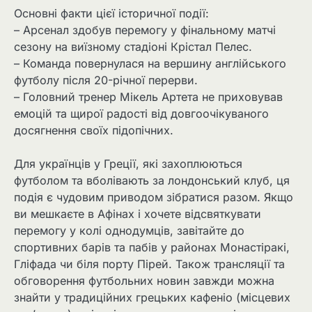
Основні факти цієї історичної події:
– Арсенал здобув перемогу у фінальному матчі
сезону на виїзному стадіоні Крістал Пелес.
– Команда повернулася на вершину англійського
футболу після 20-річної перерви.
– Головний тренер Мікель Артета не приховував
емоцій та щирої радості від довгоочікуваного
досягнення своїх підопічних.
Для українців у Греції, які захоплюються
футболом та вболівають за лондонський клуб, ця
подія є чудовим приводом зібратися разом. Якщо
ви мешкаєте в Афінах і хочете відсвяткувати
перемогу у колі однодумців, завітайте до
спортивних барів та пабів у районах Монастіракі,
Гліфада чи біля порту Пірей. Також трансляції та
обговорення футбольних новин завжди можна
знайти у традиційних грецьких кафеніо (місцевих