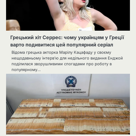
Грецький хіт Серрес: чому українцям у Греції
варто подивитися цей популярний серіал
Відома грецька акторка Марілу Кацафаду у своєму
нещодавньому інтерв’ю для недільного видання Енджой
поділилася зворушливими спогадами про роботу в
популярному…