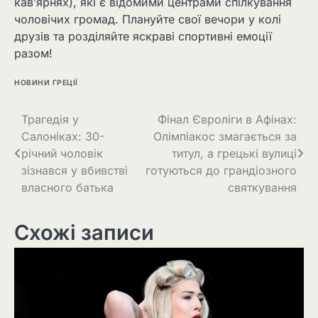
кав’ярнях), які є відомими центрами спілкування
чоловічих громад. Плануйте свої вечори у колі
друзів та розділяйте яскраві спортивні емоції
разом!
НОВИНИ ГРЕЦІЇ
Трагедія у
Фінал Євроліги в Афінах:
Салоніках: 30-
Олімпіакос змагається за
річний чоловік
титул, а грецькі вулиці
зізнався у вбивстві
готуються до грандіозного
власного батька
святкування
Схожі записи