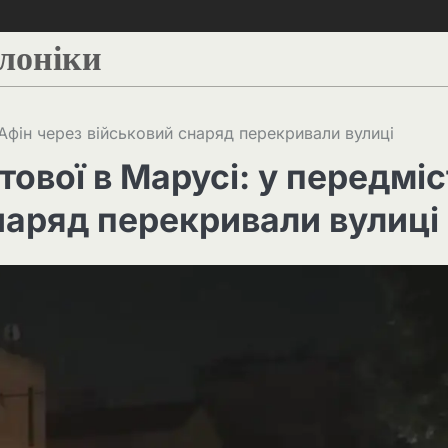
алоніки
і Афін через військовий снаряд перекривали вулиці
тової в Марусі: у передміс
наряд перекривали вулиці