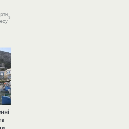
арти
несу
енні
та
ли