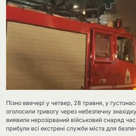
Пізно ввечері у четвер, 28 травня, у густона
оголосили тривогу через небезпечну знахідку.
виявили нерозірваний військовий снаряд часів
прибули всі екстрені служби міста для безп