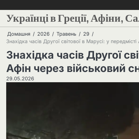
Українці в Греції, Афіни, С
Домашня
2026
Травень
29
Знахідка часів Другої світової в Марусі: у передміст
Знахідка часів Другої сві
Афін через військовий с
29.05.2026