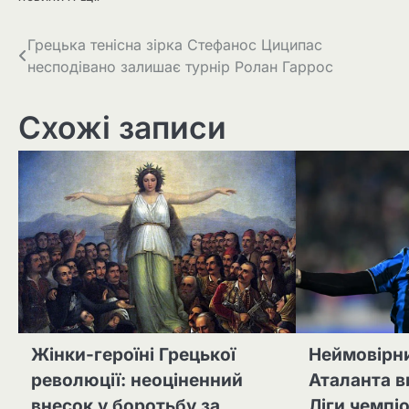
Грецька тенісна зірка Стефанос Циципас
несподівано залишає турнір Ролан Гаррос
Схожі записи
Жінки-героїні Грецької
Неймовірн
революції: неоціненний
Аталанта 
внесок у боротьбу за
Ліги чемпіо