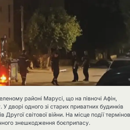
селеному районі Марусі, що на півночі Афін,
 У дворі одного зі старих приватних будинків
 Другої світової війни. На місце події терміно
ечного знешкодження боєприпасу.