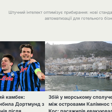
Штучний інтелект оптимізує прибирання: нові станд
автоматизації для готельного біз
ий камбек:
Збій у морському сполуч
вибила Дортмунд з
між островами Калімнос 
нів після
Кос: пасажирів евакуюва