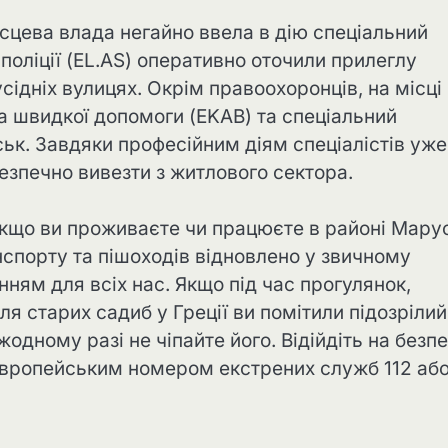
сцева влада негайно ввела в дію спеціальний
поліції (EL.AS) оперативно оточили прилеглу
сідніх вулицях. Окрім правоохоронців, на місці
 швидкої допомоги (EKAB) та спеціальний
ськ. Завдяки професійним діям спеціалістів уже
езпечно вивезти з житлового сектора.
якщо ви проживаєте чи працюєте в районі Марус
нспорту та пішоходів відновлено у звичному
ням для всіх нас. Якщо під час прогулянок,
ля старих садиб у Греції ви помітили підозрілий
одному разі не чіпайте його. Відійдіть на безп
 європейським номером екстрених служб 112 аб