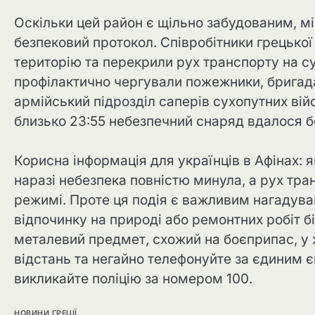
Оскільки цей район є щільно забудованим, мі
безпековий протокол. Співробітники грецької 
територію та перекрили рух транспорту на су
профілактично чергували пожежники, бригада
армійський підрозділ саперів сухопутних вій
близько 23:55 небезпечний снаряд вдалося б
Корисна інформація для українців в Афінах: 
наразі небезпека повністю минула, а рух тра
режимі. Проте ця подія є важливим нагадуван
відпочинку на природі або ремонтних робіт бі
металевий предмет, схожий на боєприпас, у ж
відстань та негайно телефонуйте за єдиним
викликайте поліцію за номером 100.
НОВИНИ ГРЕЦІЇ