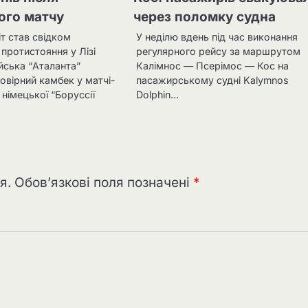
ого матчу
через поломку судна
т став свідком
У неділю вдень під час виконання
протистояння у Лізі
регулярного рейсу за маршрутом
ійська “Аталанта”
Калімнос — Псерімос — Кос на
овірний камбек у матчі-
пасажирському судні Kalymnos
 німецької “Боруссії
Dolphin…
я.
Обов’язкові поля позначені
*