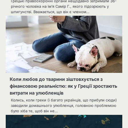
Грецькі правоохоронні органи нещодавно затримали 36-
річного чоловіка на ім’я Самір Г., якого підозрюють у
шпигунстві. Вважається, що він є членом…
Коли любов до тварини зіштовхується з
фінансовою реальністю: як у Греції зростають
витрати на улюбленців
Колись, коли греки (і багато українців, що прибули сюди)
заводили домашнього улюбленця, головною проблемою
було хіба те, щоб він не…