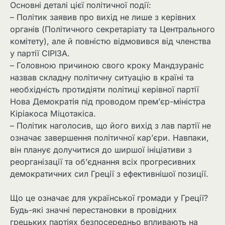
Основні деталі цієї політичної події:
– Політик заявив про вихід не лише з керівних
органів (Політичного секретаріату та Центрального
комітету), але й повністю відмовився від членства
у партії СІРІЗА.
– Головною причиною свого кроку Мандзураніс
назвав складну політичну ситуацію в країні та
необхідність протидіяти політиці керівної партії
Нова Демократія під проводом прем’єр-міністра
Кіріакоса Міцотакіса.
– Політик наголосив, що його вихід з лав партії не
означає завершення політичної кар’єри. Навпаки,
він планує долучитися до ширшої ініціативи з
реорганізації та об’єднання всіх прогресивних
демократичних сил Греції з ефективнішої позиції.
Що це означає для української громади у Греції?
Будь-які значні перестановки в провідних
грецьких партіях безпосередньо впливають на