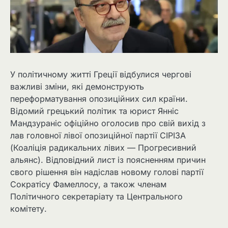
У політичному житті Греції відбулися чергові
важливі зміни, які демонструють
переформатування опозиційних сил країни.
Відомий грецький політик та юрист Янніс
Мандзураніс офіційно оголосив про свій вихід з
лав головної лівої опозиційної партії СІРІЗА
(Коаліція радикальних лівих — Прогресивний
альянс). Відповідний лист із поясненням причин
свого рішення він надіслав новому голові партії
Сократісу Фамеллосу, а також членам
Політичного секретаріату та Центрального
комітету.