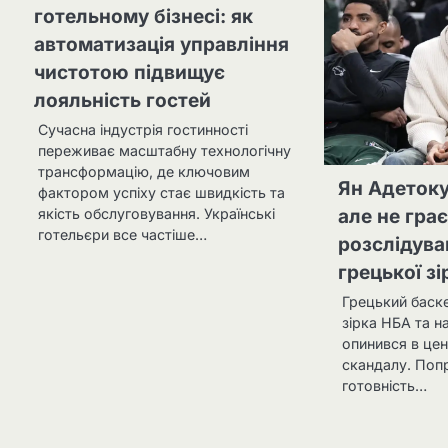
готельному бізнесі: як
автоматизація управління
чистотою підвищує
лояльність гостей
Сучасна індустрія гостинності
переживає масштабну технологічну
трансформацію, де ключовим
Ян Адетоку
фактором успіху стає швидкість та
якість обслуговування. Українські
але не гра
готельєри все частіше…
розслідува
грецької зі
Грецький баск
зірка НБА та н
опинився в цен
скандалу. Попр
готовність…