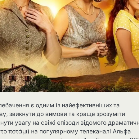
елебачення є одним із найефективніших та
у, звикнути до вимови та краще зрозуміти
нути увагу на свіжі епізоди відомого драматич
 στο ποτάμι) на популярному телеканалі Альфа