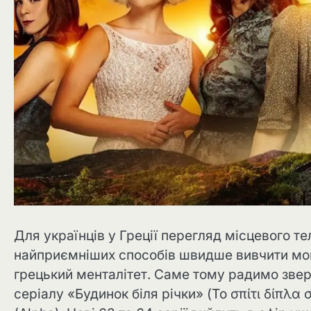
Для українців у Греції перегляд місцевого т
найприємніших способів швидше вивчити мов
грецький менталітет. Саме тому радимо звер
серіалу «Будинок біля річки» (Το σπίτι δίπλα