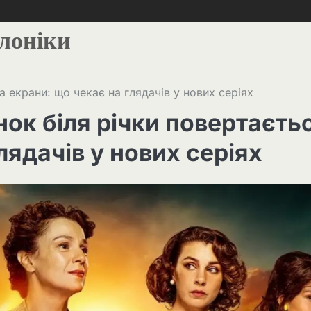
алоніки
а екрани: що чекає на глядачів у нових серіях
ок біля річки повертаєть
лядачів у нових серіях