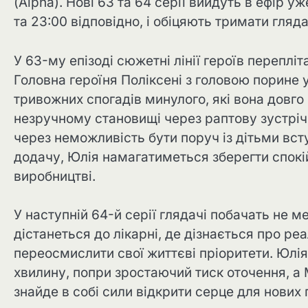
(Alpha). Нові 63 та 64 серії вийдуть в ефір уж
та 23:00 відповідно, і обіцяють тримати гляда
У 63-му епізоді сюжетні лінії героїв переплі
Головна героїня Поліксені з головою порине у
тривожних спогадів минулого, які вона довго
незручному становищі через раптову зустріч,
через неможливість бути поруч із дітьми вст
додачу, Юлія намагатиметься зберегти спокі
виробництві.
У наступній 64-й серії глядачі побачать не 
дістанеться до лікарні, де дізнається про ре
переосмислити свої життєві пріоритети. Юлі
хвилину, попри зростаючий тиск оточення, а 
знайде в собі сили відкрити серце для нових 