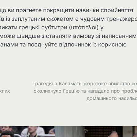
що ви прагнете покращити навички сприйняття
алів із заплутаним сюжетом є чудовим тренажер
ати грецькі субтитри (υπότιτλοι) у
може швидше зіставляти вимову зі написанням
ранами та поєднуйте відпочинок із корисною
Трагедія в Каламаті: жорстоке вбивство ж
клих
сколихнуло Грецію та нагадало про проб
домашнього насильс