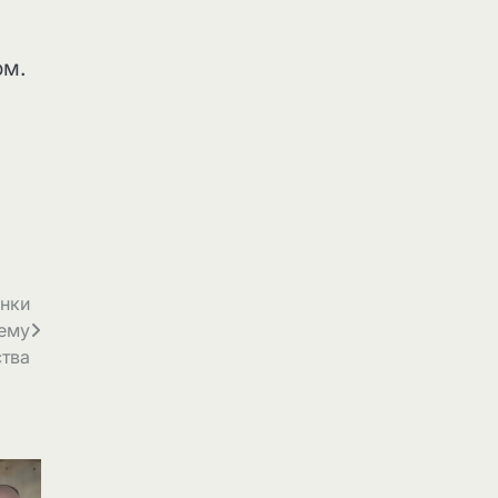
ом.
інки
лему
тва