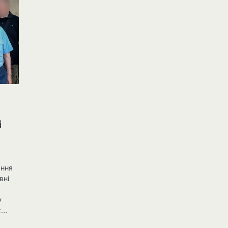
і
ання
вні
у
х…