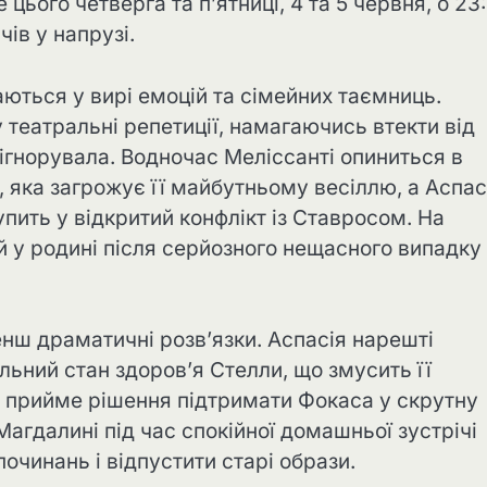
е цього четверга та п’ятниці, 4 та 5 червня, о 23
чів у напрузі.
таються у вирі емоцій та сімейних таємниць.
 театральні репетиції, намагаючись втекти від
 ігнорувала. Водночас Меліссанті опиниться в
 яка загрожує її майбутньому весіллю, а Аспас
упить у відкритий конфлікт із Ставросом. На
й у родині після серйозного нещасного випадку
менш драматичні розв’язки. Аспасія нарешті
альний стан здоров’я Стелли, що змусить її
я прийме рішення підтримати Фокаса у скрутну
Магдалині під час спокійної домашньої зустрічі
починань і відпустити старі образи.