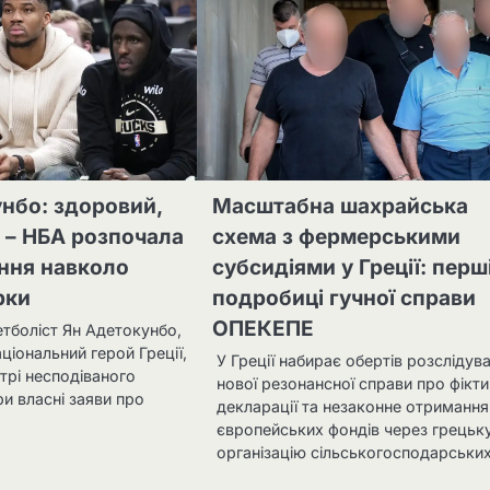
нбо: здоровий,
Масштабна шахрайська
є – НБА розпочала
схема з фермерськими
ння навколо
субсидіями у Греції: перш
рки
подробиці гучної справи
ОПЕКЕПЕ
етболіст Ян Адетокунбо,
аціональний герой Греції,
У Греції набирає обертів розслідув
трі несподіваного
нової резонансної справи про фікти
и власні заяви про
декларації та незаконне отримання
європейських фондів через грецьк
організацію сільськогосподарськи