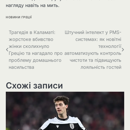
нагляду навіть на мить.
НОВИНИ ГРЕЦІЇ
Трагедія в Каламаті:
Штучний інтелект у PMS-
жорстоке вбивство
системах: як новітні
жінки сколихнуло
технології
Грецію та нагадало про
автоматизують контроль
проблему домашнього
чистоти та підвищують
насильства
лояльність гостей
Схожі записи