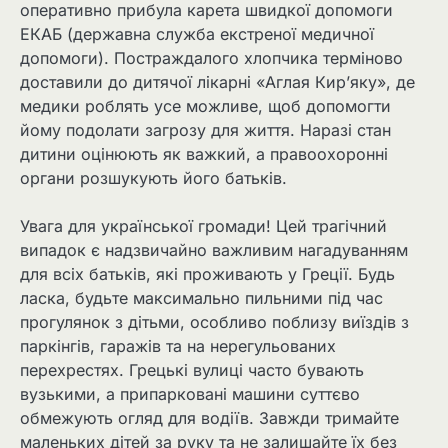
оперативно прибула карета швидкої допомоги
ЕКАБ (державна служба екстреної медичної
допомоги). Постраждалого хлопчика терміново
доставили до дитячої лікарні «Аглая Кир’яку», де
медики роблять усе можливе, щоб допомогти
йому подолати загрозу для життя. Наразі стан
дитини оцінюють як важкий, а правоохоронні
органи розшукують його батьків.
Увага для української громади! Цей трагічний
випадок є надзвичайно важливим нагадуванням
для всіх батьків, які проживають у Греції. Будь
ласка, будьте максимально пильними під час
прогулянок з дітьми, особливо поблизу виїздів з
паркінгів, гаражів та на нерегульованих
перехрестях. Грецькі вулиці часто бувають
вузькими, а припарковані машини суттєво
обмежують огляд для водіїв. Завжди тримайте
маленьких дітей за руку та не залишайте їх без