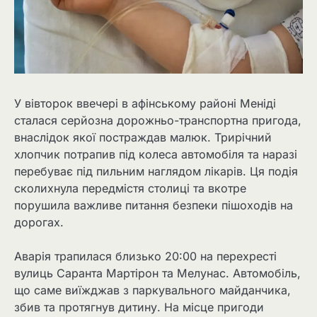
У вівторок ввечері в афінському районі Меніді
сталася серйозна дорожньо-транспортна пригода,
внаслідок якої постраждав малюк. Трирічний
хлопчик потрапив під колеса автомобіля та наразі
перебуває під пильним наглядом лікарів. Ця подія
сколихнула передмістя столиці та вкотре
порушила важливе питання безпеки пішоходів на
дорогах.
Аварія трапилася близько 20:00 на перехресті
вулиць Саранта Мартірон та Мелунас. Автомобіль,
що саме виїжджав з паркувального майданчика,
збив та протягнув дитину. На місце пригоди