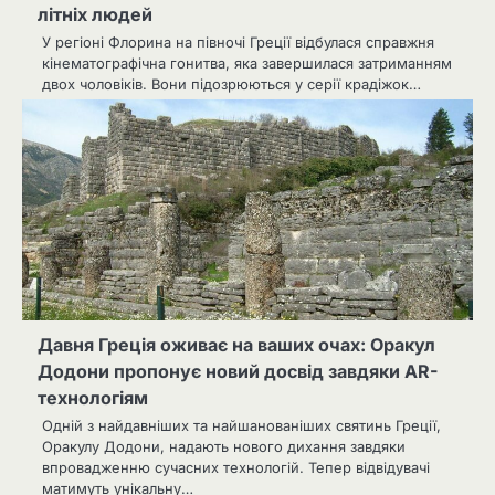
літніх людей
У регіоні Флорина на півночі Греції відбулася справжня
кінематографічна гонитва, яка завершилася затриманням
двох чоловіків. Вони підозрюються у серії крадіжок…
Давня Греція оживає на ваших очах: Оракул
Додони пропонує новий досвід завдяки AR-
технологіям
Одній з найдавніших та найшанованіших святинь Греції,
Оракулу Додони, надають нового дихання завдяки
впровадженню сучасних технологій. Тепер відвідувачі
матимуть унікальну…