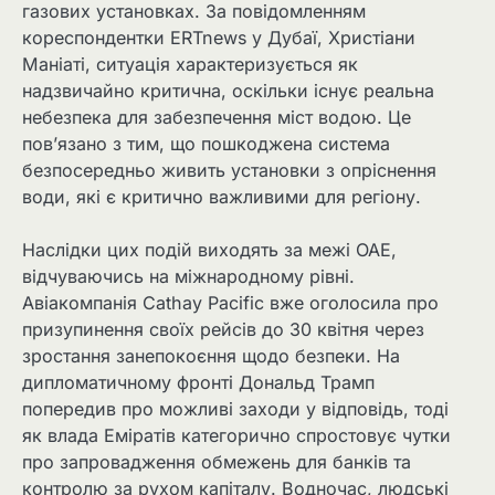
газових установках. За повідомленням
кореспондентки ERTnews у Дубаї, Христіани
Маніаті, ситуація характеризується як
надзвичайно критична, оскільки існує реальна
небезпека для забезпечення міст водою. Це
пов’язано з тим, що пошкоджена система
безпосередньо живить установки з опріснення
води, які є критично важливими для регіону.
Наслідки цих подій виходять за межі ОАЕ,
відчуваючись на міжнародному рівні.
Авіакомпанія Cathay Pacific вже оголосила про
призупинення своїх рейсів до 30 квітня через
зростання занепокоєння щодо безпеки. На
дипломатичному фронті Дональд Трамп
попередив про можливі заходи у відповідь, тоді
як влада Еміратів категорично спростовує чутки
про запровадження обмежень для банків та
контролю за рухом капіталу. Водночас, людські