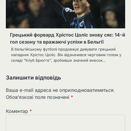
Грецький форвард Хрістос Цоліс знову сяє: 14-й
гол сезону та вражаючі успіхи в Бельгії
В бельгійському футболі продовжує дивувати грецький
нападник Хрістос Цоліс. Він відзначився черговим голом у
складі “Клуб Брюгге”, зробивши значний внесок…
Залишити відповідь
Ваша e-mail адреса не оприлюднюватиметься.
Обов’язкові поля позначені
*
Коментар
*