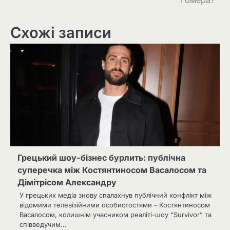
Схожі записи
Грецький шоу-бізнес бурлить: публічна
суперечка між Костянтиносом Васалосом та
Дімітрісом Александру
У грецьких медіа знову спалахнув публічний конфлікт між
відомими телевізійними особистостями – Костянтиносом
Васалосом, колишнім учасником реаліті-шоу “Survivor” та
співведучим…