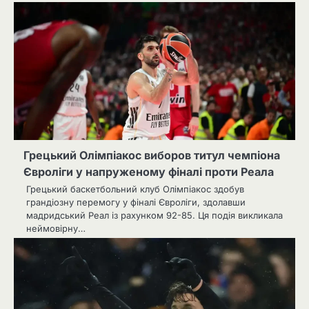
Грецький Олімпіакос виборов титул чемпіона
Євроліги у напруженому фіналі проти Реала
Грецький баскетбольний клуб Олімпіакос здобув
грандіозну перемогу у фіналі Євроліги, здолавши
мадридський Реал із рахунком 92-85. Ця подія викликала
неймовірну…