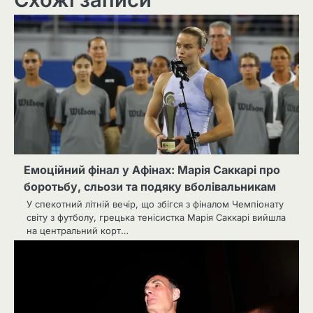
Емоційний фінал у Афінах: Марія Саккарі про
боротьбу, сльози та подяку вболівальникам
У спекотний літній вечір, що збігся з фіналом Чемпіонату
світу з футболу, грецька тенісистка Марія Саккарі вийшла
на центральний корт…