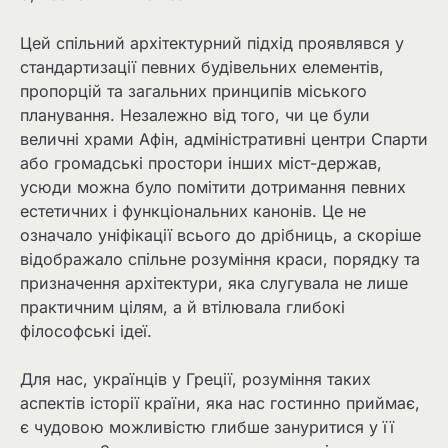
Цей спільний архітектурний підхід проявлявся у
стандартизації певних будівельних елементів,
пропорцій та загальних принципів міського
планування. Незалежно від того, чи це були
величні храми Афін, адміністративні центри Спарти
або громадські простори інших міст-держав,
усюди можна було помітити дотримання певних
естетичних і функціональних канонів. Це не
означало уніфікації всього до дрібниць, а скоріше
відображало спільне розуміння краси, порядку та
призначення архітектури, яка слугувала не лише
практичним цілям, а й втілювала глибокі
філософські ідеї.
Для нас, українців у Греції, розуміння таких
аспектів історії країни, яка нас гостинно приймає,
є чудовою можливістю глибше зануритися у її