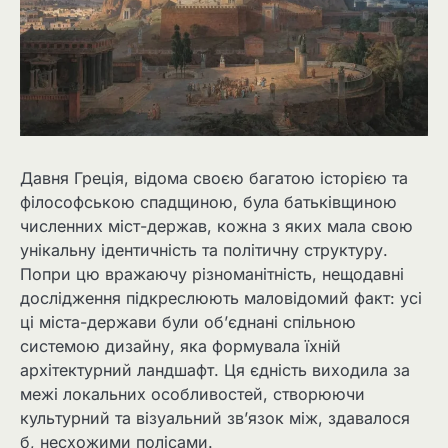
Давня Греція, відома своєю багатою історією та
філософською спадщиною, була батьківщиною
численних міст-держав, кожна з яких мала свою
унікальну ідентичність та політичну структуру.
Попри цю вражаючу різноманітність, нещодавні
дослідження підкреслюють маловідомий факт: усі
ці міста-держави були об’єднані спільною
системою дизайну, яка формувала їхній
архітектурний ландшафт. Ця єдність виходила за
межі локальних особливостей, створюючи
культурний та візуальний зв’язок між, здавалося
б, несхожими полісами.