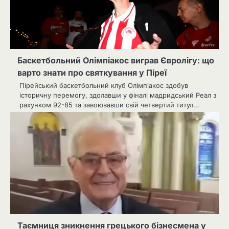
Баскетбольний Олімпіакос виграв Євролігу: що
варто знати про святкування у Піреї
Пірейський баскетбольний клуб Олімпіакос здобув
історичну перемогу, здолавши у фіналі мадридський Реал з
рахунком 92-85 та завоювавши свій четвертий титул…
Таємниця зникнення грецького бізнесмена у