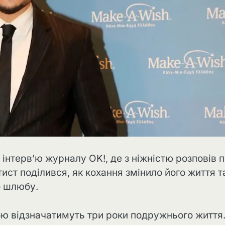
 інтерв’ю журналу OK!, де з ніжністю розповів 
ст поділився, як кохання змінило його життя т
о шлюбу.
ою відзначатимуть три роки подружнього життя