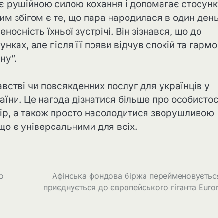
 є рушійною силою кохання і допомагає стосун
м збігом є те, що пара народилася в один день
носність їхньої зустрічі. Він зізнався, що до
ках, але після її появи відчув спокій та гармо
ну”.
австві чи повсякденних послуг для українців у
аїни. Це нагода дізнатися більше про особистос
тір, а також просто насолодитися зворушливою
що є універсальними для всіх.
о
Афінська фондова біржа перейменовуєтьс
приєднується до європейського гіганта Euro