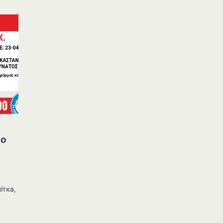
но
ітка,