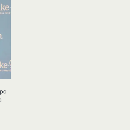
про
а
.