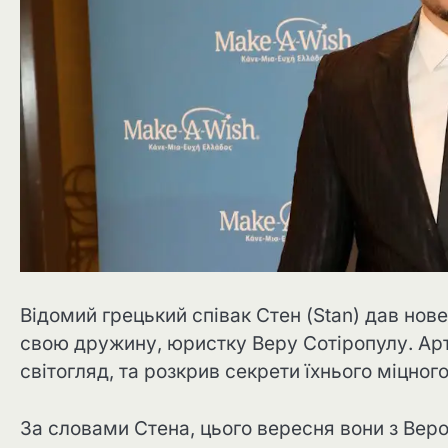
Відомий грецький співак Стен (Stan) дав нове
свою дружину, юристку Веру Сотіропулу. Арти
світогляд, та розкрив секрети їхнього міцног
За словами Стена, цього вересня вони з Вер