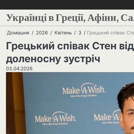
Українці в Греції, Афіни, С
Домашня
2026
Квітень
3
Грецький співак Ст
Грецький співак Стен ві
доленосну зустріч
03.04.2026