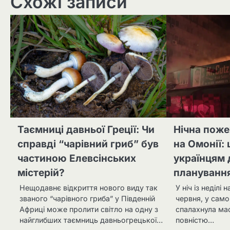
Схожі записи
Таємниці давньої Греції: Чи
Нічна поже
справді “чарівний гриб” був
на Омонії:
частиною Елевсінських
українцям 
містерій?
плануванн
Нещодавнє відкриття нового виду так
У ніч із неділі 
званого “чарівного гриба” у Південній
червня, у само
Африці може пролити світло на одну з
спалахнула ма
найглибших таємниць давньогрецької…
повністю…