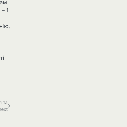
кам
 – 1
нію,
ті
я та
next