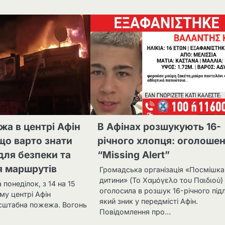
жа в центрі Афін
В Афінах розшукують 16-
 що варто знати
річного хлопця: оголоше
для безпеки та
“Missing Alert”
я маршрутів
Громадська організація «Посмішка
дитини» (Το Χαμόγελο του Παιδιού)
на понеділок, з 14 на 15
оголосила в розшук 16-річного підл
му центрі Афін
який зник у передмісті Афін.
сштабна пожежа. Вогонь
Повідомлення про…