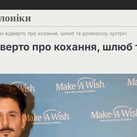
алоніки
ен відверто про кохання, шлюб та доленосну зустріч
дверто про кохання, шлюб 