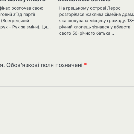
Афінах розпочав свою
На грецькому острові Лерос
овий з’їзд партії
розгорілася жахлива сімейна драм
(Всегрецький
яка шокувала місцеву громаду. 18
 рух – Рух за зміни). Ця…
річний хлопець зізнався у вбивстві
свого 50-річного батька…
я.
Обов’язкові поля позначені
*