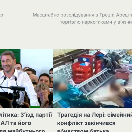
ор
Масштабне розслідування в Греції: Арешт
торгівлю наркотиками у в’язн
ітика: З’їзд партії
Трагедія на Лері: сімейни
АЛ та його
конфлікт закінчився
ля майбутнього
вбивством батька