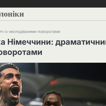
алоніки
атч із несподіваними поворотами
ка Німеччини: драматични
поворотами