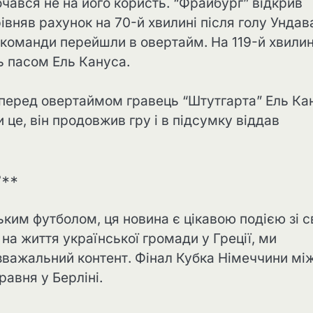
чався не на його користь. “Фрайбург” відкрив
івняв рахунок на 70-й хвилині після голу Ундав
і команди перейшли в овертайм. На 119-й хвилин
ь пасом Ель Кануса.
 перед овертаймом гравець “Штутгарта” Ель Ка
 це, він продовжив гру і в підсумку віддав
?**
ьким футболом, ця новина є цікавою подією зі с
на життя української громади у Греції, ми
озважальний контент. Фінал Кубка Німеччини мі
равня у Берліні.