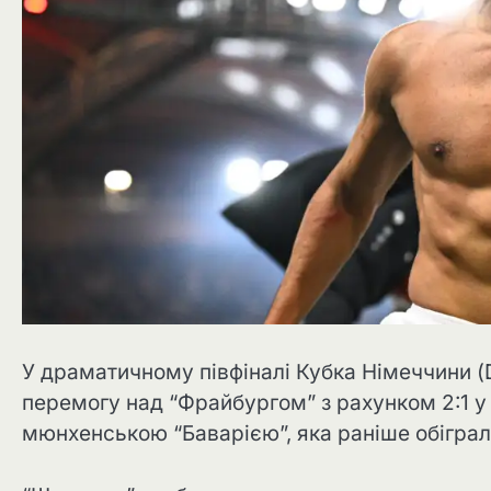
У драматичному півфіналі Кубка Німеччини (
перемогу над “Фрайбургом” з рахунком 2:1 у 
мюнхенською “Баварією”, яка раніше обіграл