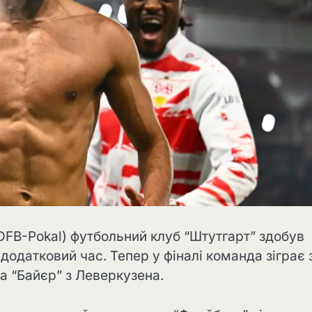
DFB-Pokal) футбольний клуб “Штутгарт” здобув
додатковий час. Тепер у фіналі команда зіграє 
а “Байєр” з Леверкузена.