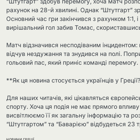
“Штутгарт” здобув перемогу, хоча матч розпо
рахунок на 28-й хвилині. Однак “Штутгарт” зр
Основний час гри закінчився з рахунком 1:1, 
вирішальний гол забив Томас, скориставшис
Матч відзначився несподіваним інцидентом:
відчув нездужання та знудився на полі. Попри
гольовий пас, який приніс команді перемогу.
**Як ця новина стосується українців у Греції
Для наших читачів, які цікавляться європейс
спорту. Хоча ця подія не має прямого впливу 
висвітлюємо її як загальну інформацію та р
“Штутгартом” та “Баварією” відбудеться 23 т
НОВИНИ ГРЕЦІЇ