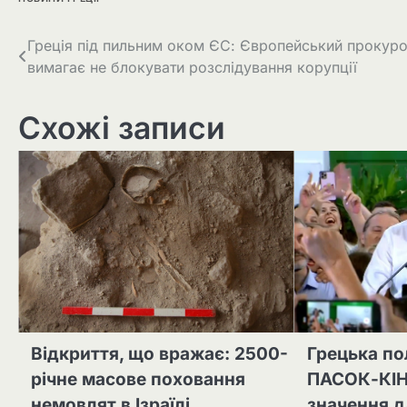
Греція під пильним оком ЄС: Європейський прокур
вимагає не блокувати розслідування корупції
Схожі записи
Відкриття, що вражає: 2500-
Грецька пол
річне масове поховання
ПАСОК-КІН
немовлят в Ізраїлі
значення д