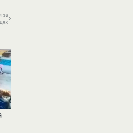
и за
ицях
й