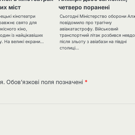
их міст
четверо поранені
ецькі кінотеатри
Сьогодні Міністерство оборони Ал
правжнє свято для
повідомило про трагічну
кісного кіно,
авіакатастрофу. Військовий
дин із найцікавіших
транспортний літак розбився невдо
у. На великі екрани…
після зльоту з авіабази на півдні
столиці…
я.
Обов’язкові поля позначені
*