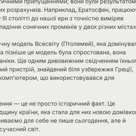
оретичними припущеннями; вони були результатом
их розрахунків. Наприклад, Ератосфен, працюю
 III столітті до нашої ери з точністю виміряв
адіння сонячних променів у двох різних містах
чну модель Всесвіту (Птолемей), яка домінува
ча пізніше ця модель була спростована, вона
ханіки. Ще одним дивовижним свідченням їхньо
ий пристрій, знайдений біля узбережжя Греції,
 комп’ютером, що використовувався для
нення — це не просто історичний факт. Це
дщину країни, яка стала для них новою домівко
риваємо для себе не лише сьогодення, але й
сучасний світ.