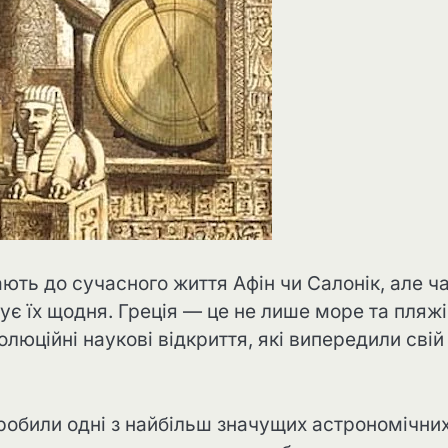
кають до сучасного життя Афін чи Салонік, але ч
є їх щодня. Греція — це не лише море та пляжі,
волюційні наукові відкриття, які випередили свій
зробили одні з найбільш значущих астрономічни