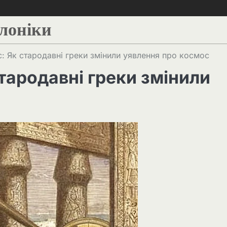
алоніки
 Як стародавні греки змінили уявлення про космос
тародавні греки змінили