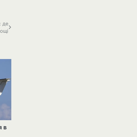
: де
дощі
я в