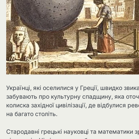
Українці, які оселилися у Греції, швидко зви
забувають про культурну спадщину, яка оточу
колиска західної цивілізації, де відбулися ре
на багато століть.
Стародавні грецькі науковці та математики 