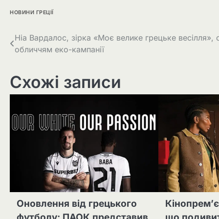
НОВИНИ ГРЕЦІЇ
Ніа Вардалос, зірка «Моє велике грецьке весілля», 
обличчям еко-кампанії
Схожі записи
Оновлення від грецького
Кінопрем’є
футболу: ПАОК представив
що подивит