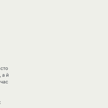
асто
 а й
 час
х