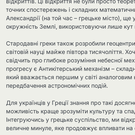
відкриттів. Ці відкриття не були просто те
точних спостережень і складних математичн
Александрії (на той час – грецьке місто), ще у
окружність Землі, використовуючи лише кут п
Стародавні греки також розробили геоцентри
світовій науці майже півтора тисячоліття. Хо
свідчить про глибоке розуміння небесної ме
прогресу є Антикітерський механізм – складн
який вважається першим у світі аналоговим
передбачення астрономічних подій.
Для українців у Греції знання про такі досяг
можливість краще зрозуміти культуру та спа
Інтегруючись у грецьке суспільство, ми відк
величне минуле, яке продовжує впливати на 