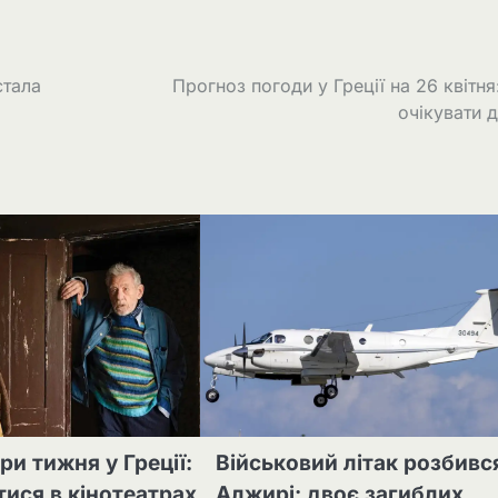
стала
Прогноз погоди у Греції на 26 квітня
очікувати 
ри тижня у Греції:
Військовий літак розбивс
ися в кінотеатрах
Алжирі: двоє загиблих,