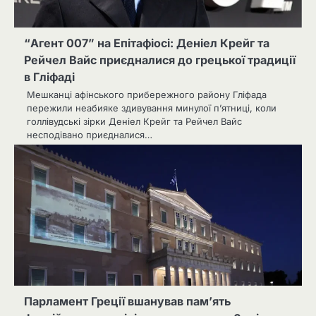
“Агент 007” на Епітафіосі: Деніел Крейг та
Рейчел Вайс приєдналися до грецької традиції
в Гліфаді
Мешканці афінського прибережного району Гліфада
пережили неабияке здивування минулої п’ятниці, коли
голлівудські зірки Деніел Крейг та Рейчел Вайс
несподівано приєдналися…
Парламент Греції вшанував пам’ять