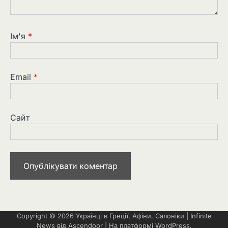
Ім'я
*
Email
*
Сайт
Copyright © 2026
Українці в Греції, Афіни, Салоніки
| Infinite
News від
Ascendoor
| На платформі
WordPress
.