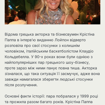
Відома грецька акторка та бізнесвумен Крістіна
Паппа в інтерв’ю виданню Лойпон відверто
розповіла про свої стосунки з колишнім
чоловіком, італійським баскетболістом Клаудіо
Кольдебелла. У 90-х роках вони були однією з
найпопулярніших пар грецького шоу-бізнесу,
проте зараз між ними панує повна тиша. Акторка
зізналася, що така ситуація її засмучує, адже вона
завжди намагалася зберегти людські стосунки
після розлучення.
Основні факти історії: пара побралася у 1999 році
та прожила разом багато років. Крістіна Паппа