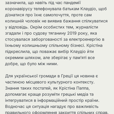
зазначила, що навіть під час пандемії
коронавірусу телефонувала батькам Клаудіо, щоб
дізнатися про їхнє самопочуття, проте сам
колишній чоловік не виявив бажання спілкуватися
у відповідь. Окрім особистих тем, журналісти
згадали і про судову тяганину 2019 року, яка
стосувалася заборгованості за електроенергію в
їхньому колишньому спільному бізнесі. Крістіна
підкреслила, що поважає вибір Клаудіо йти
окремим шляхом, але зберігає у пам’яті все
добре, що було між ними.
Для української громади в Греції ця новина є
частиною місцевого культурного контексту.
Знання таких постатей, як Крістіна Паппа,
допомагає краще розуміти грецькі медіа та
інтегруватися в інформаційний простір країни.
Водночас ця ситуація нагадує про важливість
правильного оформлення закриття спільних справ.