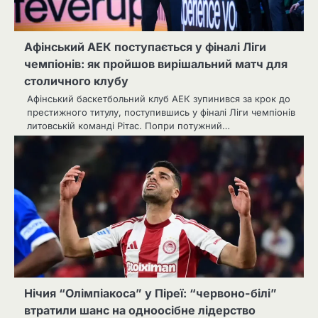
Афінський АЕК поступається у фіналі Ліги
чемпіонів: як пройшов вирішальний матч для
столичного клубу
Афінський баскетбольний клуб АЕК зупинився за крок до
престижного титулу, поступившись у фіналі Ліги чемпіонів
литовській команді Рітас. Попри потужний…
Нічия “Олімпіакоса” у Піреї: “червоно-білі”
втратили шанс на одноосібне лідерство