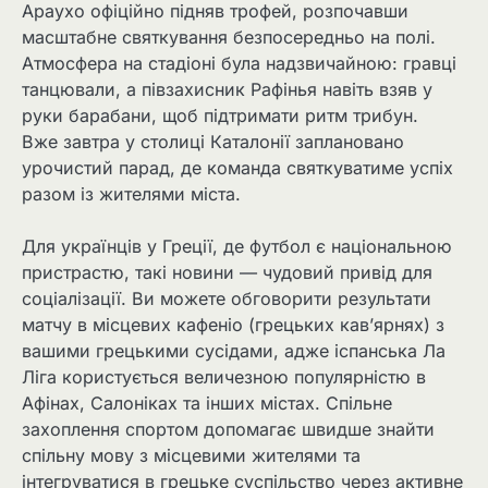
Араухо офіційно підняв трофей, розпочавши
масштабне святкування безпосередньо на полі.
Атмосфера на стадіоні була надзвичайною: гравці
танцювали, а півзахисник Рафінья навіть взяв у
руки барабани, щоб підтримати ритм трибун.
Вже завтра у столиці Каталонії заплановано
урочистий парад, де команда святкуватиме успіх
разом із жителями міста.
Для українців у Греції, де футбол є національною
пристрастю, такі новини — чудовий привід для
соціалізації. Ви можете обговорити результати
матчу в місцевих кафеніо (грецьких кав’ярнях) з
вашими грецькими сусідами, адже іспанська Ла
Ліга користується величезною популярністю в
Афінах, Салоніках та інших містах. Спільне
захоплення спортом допомагає швидше знайти
спільну мову з місцевими жителями та
інтегруватися в грецьке суспільство через активне