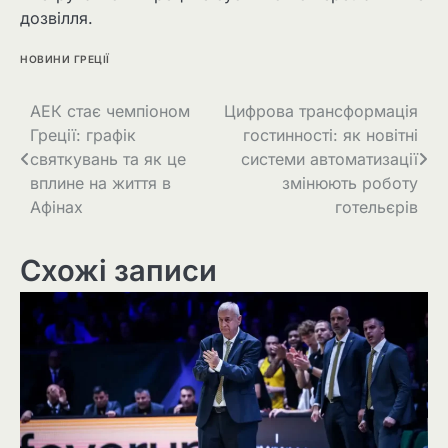
дозвілля.
НОВИНИ ГРЕЦІЇ
АЕК стає чемпіоном
Цифрова трансформація
Греції: графік
гостинності: як новітні
святкувань та як це
системи автоматизації
вплине на життя в
змінюють роботу
Афінах
готельєрів
Схожі записи