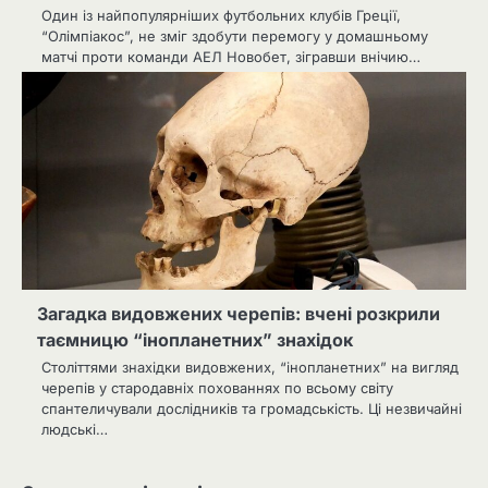
Один із найпопулярніших футбольних клубів Греції,
“Олімпіакос”, не зміг здобути перемогу у домашньому
матчі проти команди АЕЛ Новобет, зігравши внічию…
Загадка видовжених черепів: вчені розкрили
таємницю “інопланетних” знахідок
Століттями знахідки видовжених, “інопланетних” на вигляд
черепів у стародавніх похованнях по всьому світу
спантеличували дослідників та громадськість. Ці незвичайні
людські…