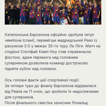
Каталонська Барселона офіційно здобула титул
чемпіона Іспанії, перемігши мадридський Реал із
рахунком 2:0 у межах 35-го туру Ла Ліги. Матч на
стадіоні Спотіфай Камп Ноу став справжньою
фієстою, адже перемога над головним
суперником дозволила команді достроково
підняти кубок над головою.
Ось головні факти цієї спортивної події:
За чотири тури до фіналу Барселона відірвалася
від Реала на 11 очок, що зробило їх недосяжними
для суперників.
Після фінального свистка захисник Рональд