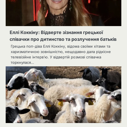
Еллі Коккіну: Відверте зізнання грецької
співачки про дитинство та розлучення батьків
Грецька поп-діва Еллі Коккіну, відома своїми хітами та
харизматичною зовнішністю, нещодавно дала рідкісне
телевізійне інтерв’ю. У відвертій розмові співачка
торкнулася…