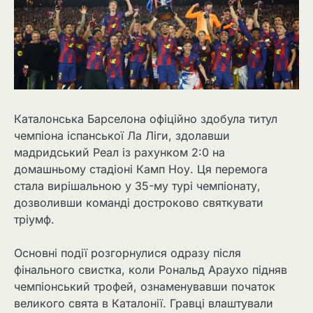
Каталонська Барселона офіційно здобула титул
чемпіона іспанської Ла Ліги, здолавши
мадридський Реал із рахунком 2:0 на
домашньому стадіоні Камп Ноу. Ця перемога
стала вирішальною у 35-му турі чемпіонату,
дозволивши команді достроково святкувати
тріумф.
Основні події розгорнулися одразу після
фінального свистка, коли Рональд Араухо підняв
чемпіонський трофей, ознаменувавши початок
великого свята в Каталонії. Гравці влаштували