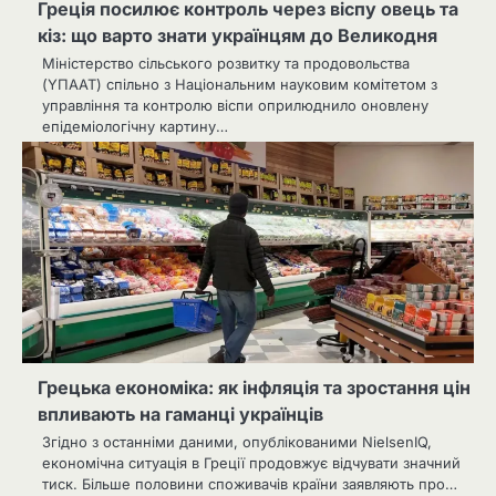
Греція посилює контроль через віспу овець та
кіз: що варто знати українцям до Великодня
Міністерство сільського розвитку та продовольства
(ΥΠΑΑΤ) спільно з Національним науковим комітетом з
управління та контролю віспи оприлюднило оновлену
епідеміологічну картину…
Грецька економіка: як інфляція та зростання цін
впливають на гаманці українців
Згідно з останніми даними, опублікованими NielsenIQ,
економічна ситуація в Греції продовжує відчувати значний
тиск. Більше половини споживачів країни заявляють про…