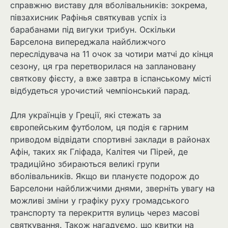
справжню виставу для вболівальників: зокрема,
півзахисник Рафінья святкував успіх із
барабанами під вигуки трибун. Оскільки
Барселона випереджала найближчого
переслідувача на 11 очок за чотири матчі до кінця
сезону, ця гра перетворилася на заплановану
святкову фієсту, а вже завтра в іспанському місті
відбудеться урочистий чемпіонський парад.
Для українців у Греції, які стежать за
європейським футболом, ця подія є гарним
приводом відвідати спортивні заклади в районах
Афін, таких як Гліфада, Калітея чи Пірей, де
традиційно збираються великі групи
вболівальників. Якщо ви плануєте подорож до
Барселони найближчими днями, зверніть увагу на
можливі зміни у графіку руху громадського
транспорту та перекриття вулиць через масові
святкування. Також нагадуємо, що квитки на