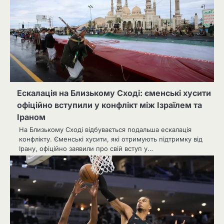
Ескалація на Близькому Сході: єменські хусити
офіційно вступили у конфлікт між Ізраїлем та
Іраном
На Близькому Сході відбувається подальша ескалація
конфлікту. Єменські хусити, які отримують підтримку від
Ірану, офіційно заявили про свій вступ у…