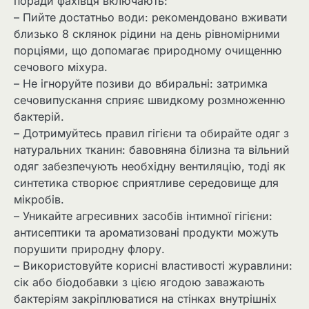
поради фахівця включають:
– Пийте достатньо води: рекомендовано вживати
близько 8 склянок рідини на день рівномірними
порціями, що допомагає природному очищенню
сечового міхура.
– Не ігноруйте позиви до вбиральні: затримка
сечовипускання сприяє швидкому розмноженню
бактерій.
– Дотримуйтесь правил гігієни та обирайте одяг з
натуральних тканин: бавовняна білизна та вільний
одяг забезпечують необхідну вентиляцію, тоді як
синтетика створює сприятливе середовище для
мікробів.
– Уникайте агресивних засобів інтимної гігієни:
антисептики та ароматизовані продукти можуть
порушити природну флору.
– Використовуйте корисні властивості журавлини:
сік або біодобавки з цією ягодою заважають
бактеріям закріплюватися на стінках внутрішніх