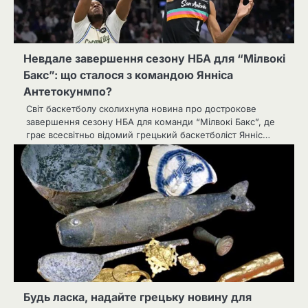
Невдале завершення сезону НБА для “Мілвокі
Бакс”: що сталося з командою Янніса
Антетокунмпо?
Світ баскетболу сколихнула новина про дострокове
завершення сезону НБА для команди “Мілвокі Бакс”, де
грає всесвітньо відомий грецький баскетболіст Янніс…
Будь ласка, надайте грецьку новину для