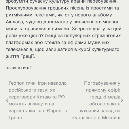
зрозуміти сучасну культуру країни перебування.
Прослуховування грецьких пісень із простими та
ритмічними текстами, як-от у нового альбому
Акіласа, чудово допомагає у вивченні розмовної
мови та правильної вимови. Зверніть увагу на цей
реліз уже цієї п’ятниці на популярних стрімінгових
платформах або стежте за ефірами музичних
телеканалів, щоб залишатися в курсі культурного
життя Греції.
НОВИНИ ГРЕЦІЇ
Геополітичні ігри навколо
Пограбування у
російського газу: як
прямому ефірі:
переговори Китаю та РФ
грецькі медіа
можуть вплинути на
обговорюють
вартість життя в Європі та
зухвалий напад на
Греції
журналіста в Мексиці