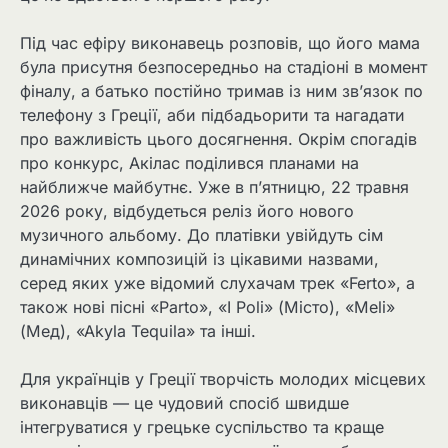
Під час ефіру виконавець розповів, що його мама
була присутня безпосередньо на стадіоні в момент
фіналу, а батько постійно тримав із ним зв’язок по
телефону з Греції, аби підбадьорити та нагадати
про важливість цього досягнення. Окрім спогадів
про конкурс, Акілас поділився планами на
найближче майбутнє. Уже в п’ятницю, 22 травня
2026 року, відбудеться реліз його нового
музичного альбому. До платівки увійдуть сім
динамічних композицій із цікавими назвами,
серед яких уже відомий слухачам трек «Ferto», а
також нові пісні «Parto», «I Poli» (Місто), «Meli»
(Мед), «Akyla Tequila» та інші.
Для українців у Греції творчість молодих місцевих
виконавців — це чудовий спосіб швидше
інтегруватися у грецьке суспільство та краще