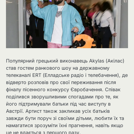
Популярний грецький виконавець Akylas (Акілас)
став гостем ранкового шоу на державному
телеканалі ERT (Елладське радіо і телебачення), де
відверто розповів про свої переживання після
фіналу пісенного конкурсу Євробачення. Співак
поділився зворушливими спогадами про те, як
його підтримували батьки під час виступу в
Австрії. Артист також закликав усіх батьків
завжди бути поруч зі своїми дітьми, любити їх та
намагатися зрозуміти їхні прагнення, навіть якщо
це не вдається з першого разу.