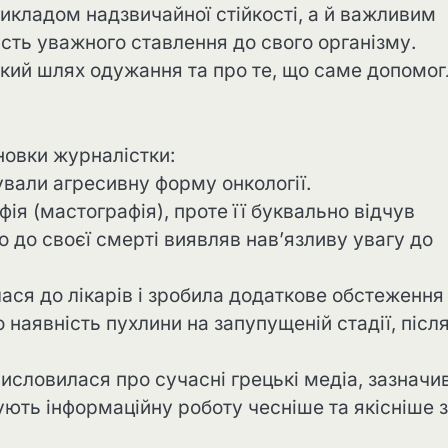
рикладом надзвичайної стійкості, а й важливим
сть уважного ставлення до свого організму.
жкий шлях одужання та про те, що саме допомог
сновки журналістки:
ували агресивну форму онкології.
я (мастографія), проте її буквально відчув
 до своєї смерті виявляв нав’язливу увагу до
ася до лікарів і зробила додаткове обстеження
 наявність пухлини на запупущеній стадії, післ
исловилася про сучасні грецькі медіа, зазначи
ують інформаційну роботу чесніше та якісніше 