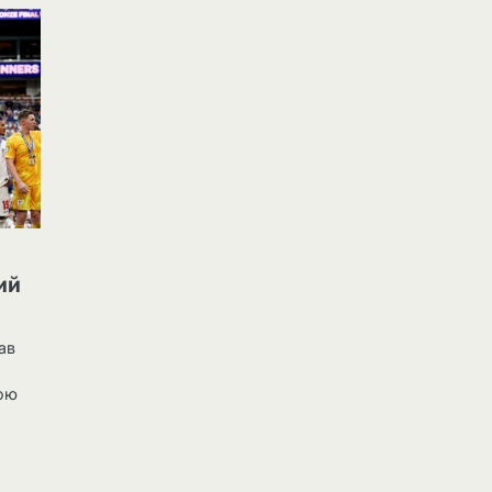
ий
ав
вою