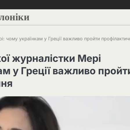
алоніки
рі: чому українкам у Греції важливо пройти профілактич
кої журналістки Мері
ам у Греції важливо пройт
ння