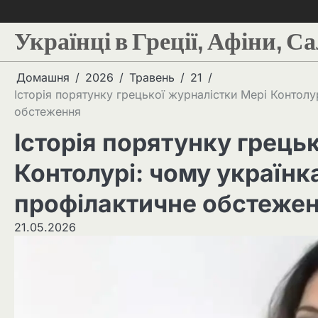
Українці в Греції, Афіни, С
Домашня
2026
Травень
21
Історія порятунку грецької журналістки Мері Контолу
обстеження
Історія порятунку грець
Контолурі: чому українк
профілактичне обстеже
21.05.2026