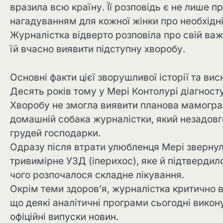
вразила всю країну. Її розповідь є не лише п
нагадуванням для кожної жінки про необхідні
Журналістка відверто розповіла про свій ва
їй вчасно виявити підступну хворобу.
Основні факти цієї зворушливої історії та ви
Десять років тому у Мері Контолурі діагност
Хворобу не змогла виявити планова мамографі
домашній собака журналістки, який незадовго
грудей господарки.
Одразу після втрати улюбленця Мері звернул
тривимірне УЗД (іперихос), яке й підтвердило
чого розпочалося складне лікування.
Окрім теми здоров’я, журналістка критично в
що деякі аналітичні програми сьогодні викон
офіційні випуски новин.