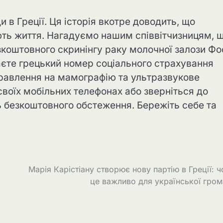
 в Греції. Ця історія вкотре доводить, що
ють життя. Нагадуємо нашим співвітчизницям, щ
коштовного скринінгу раку молочної залози Фо
маєте грецький номер соціального страхування
равлення на мамографію та ультразвукове
воїх мобільних телефонах або зверніться до
ь безкоштовного обстеження. Бережіть себе та
Марія Карістіану створює нову партію в Греції: 
це важливо для української гро