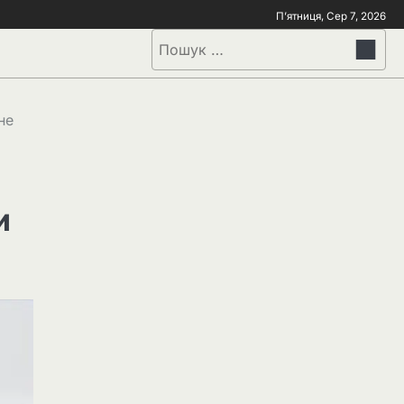
П’ятниця, Сер 7, 2026
не
и