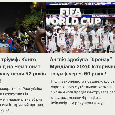
 тріумф: Конго
Англія здобула “бронзу”
хід на Чемпіонат
Мундіалю 2026: Історичн
залу після 52 років
тріумф через 60 років!
!
Після захопливого поєдинку, що ст
справжньою футбольною казкою,
мократична Республіка
збірна Англії продемонструвала с
а незабутню ніч
міць, подолавши Францію з
же її національна збірна
неймовірним рахунком 6:4 у…
снила історичний прорив,
вку на…