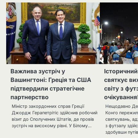
Важлива зустріч у
Історичний
Вашингтоні: Греція та США
святкує ви
підтвердили стратегічне
світу з фут
партнерство
очікування
Міністр закордонних справ Греції
Нещодавно Де
Джордж Герапетрітіс здійснив робочий
Конго пережил
візит до Сполучених Штатів, де провів
святкувань, ад
зустріч на високому рівні. У Білому…
з футзалу здій
здобувши путі