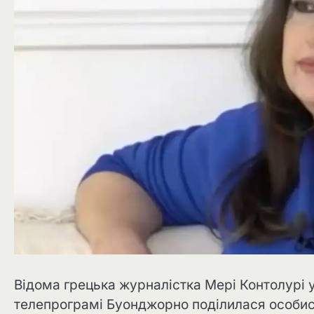
Відома грецька журналістка Мері Контолурі 
телепрограмі Буонджорно поділилася особист