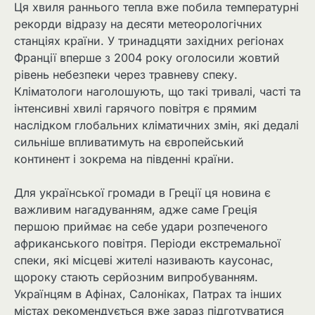
Ця хвиля раннього тепла вже побила температурні
рекорди відразу на десяти метеорологічних
станціях країни. У тринадцяти західних регіонах
Франції вперше з 2004 року оголосили жовтий
рівень небезпеки через травневу спеку.
Кліматологи наголошують, що такі тривалі, часті та
інтенсивні хвилі гарячого повітря є прямим
наслідком глобальних кліматичних змін, які дедалі
сильніше впливатимуть на європейський
континент і зокрема на південні країни.
Для української громади в Греції ця новина є
важливим нагадуванням, адже саме Греція
першою приймає на себе удари розпеченого
африканського повітря. Періоди екстремальної
спеки, які місцеві жителі називають каусонас,
щороку стають серйозним випробуванням.
Українцям в Афінах, Салоніках, Патрах та інших
містах рекомендується вже зараз підготуватися