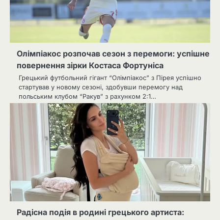
Олімпіакос розпочав сезон з перемоги: успішне
повернення зірки Костаса Фортуніса
Грецький футбольний гігант “Олімпіакос” з Пірея успішно
стартував у новому сезоні, здобувши перемогу над
польським клубом “Ракув” з рахунком 2:1…
Радісна подія в родині грецького артиста: