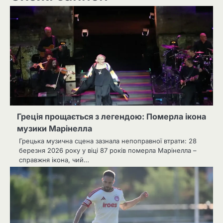
Греція прощається з легендою: Померла ікона
музики Марінелла
Грецька музична сцена зазнала непоправної втрати: 28
березня 2026 року у віці 87 років померла Марінелла –
справжня ікона, чий…