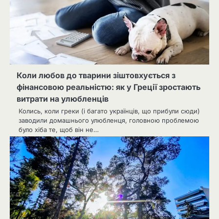
Коли любов до тварини зіштовхується з
фінансовою реальністю: як у Греції зростають
витрати на улюбленців
Колись, коли греки (і багато українців, що прибули сюди)
заводили домашнього улюбленця, головною проблемою
було хіба те, щоб він не…