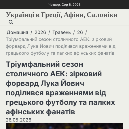
Четвер, Сер 6, 2026
Українці в Греції, Афіни, Салоніки
Домашня
2026
Травень
26
Тріумфальний сезон столичного АЕК: зірковий
форвард Лука Йович поділився враженнями від
грецького футболу та палких афінських фанатів
Тріумфальний сезон
столичного АЕК: зірковий
форвард Лука Йович
поділився враженнями від
грецького футболу та палких
афінських фанатів
26.05.2026