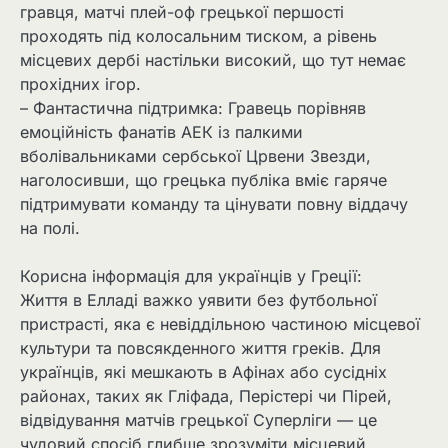
гравця, матчі плей-оф грецької першості
проходять під колосальним тиском, а рівень
місцевих дербі настільки високий, що тут немає
прохідних ігор.
– Фантастична підтримка: Гравець порівняв
емоційність фанатів АЕК із палкими
вболівальниками сербської Црвени Звезди,
наголосивши, що грецька публіка вміє гаряче
підтримувати команду та цінувати повну віддачу
на полі.
Корисна інформація для українців у Греції:
Життя в Елладі важко уявити без футбольної
пристрасті, яка є невіддільною частиною місцевої
культури та повсякденного життя греків. Для
українців, які мешкають в Афінах або сусідніх
районах, таких як Гліфада, Перістері чи Пірей,
відвідування матчів грецької Суперліги — це
чудовий спосіб глибше зрозуміти місцевий