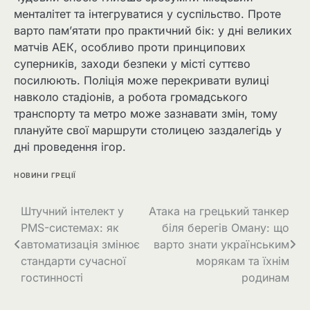
менталітет та інтегруватися у суспільство. Проте
варто пам’ятати про практичний бік: у дні великих
матчів АЕК, особливо проти принципових
суперників, заходи безпеки у місті суттєво
посилюють. Поліція може перекривати вулиці
навколо стадіонів, а робота громадського
транспорту та метро може зазнавати змін, тому
плануйте свої маршрути столицею заздалегідь у
дні проведення ігор.
НОВИНИ ГРЕЦІЇ
Штучний інтелект у
Атака на грецький танкер
PMS-системах: як
біля берегів Оману: що
автоматизація змінює
варто знати українським
стандарти сучасної
морякам та їхнім
гостинності
родинам