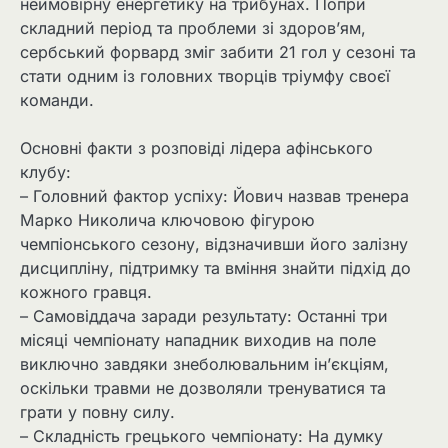
неймовірну енергетику на трибунах. Попри
складний період та проблеми зі здоров’ям,
сербський форвард зміг забити 21 гол у сезоні та
стати одним із головних творців тріумфу своєї
команди.
Основні факти з розповіді лідера афінського
клубу:
– Головний фактор успіху: Йович назвав тренера
Марко Николича ключовою фігурою
чемпіонського сезону, відзначивши його залізну
дисципліну, підтримку та вміння знайти підхід до
кожного гравця.
– Самовіддача заради результату: Останні три
місяці чемпіонату нападник виходив на поле
виключно завдяки знеболювальним ін’єкціям,
оскільки травми не дозволяли тренуватися та
грати у повну силу.
– Складність грецького чемпіонату: На думку