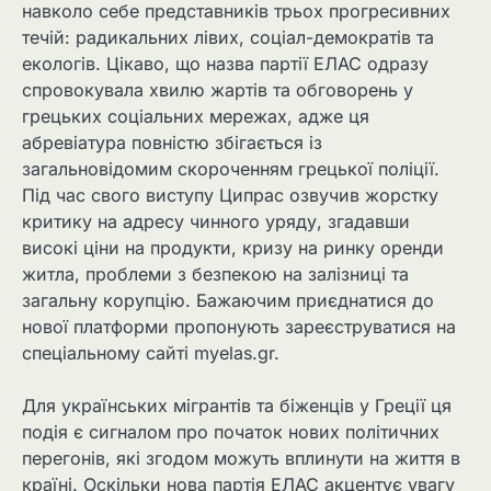
навколо себе представників трьох прогресивних
течій: радикальних лівих, соціал-демократів та
екологів. Цікаво, що назва партії ЕЛАС одразу
спровокувала хвилю жартів та обговорень у
грецьких соціальних мережах, адже ця
абревіатура повністю збігається із
загальновідомим скороченням грецької поліції.
Під час свого виступу Ципрас озвучив жорстку
критику на адресу чинного уряду, згадавши
високі ціни на продукти, кризу на ринку оренди
житла, проблеми з безпекою на залізниці та
загальну корупцію. Бажаючим приєднатися до
нової платформи пропонують зареєструватися на
спеціальному сайті myelas.gr.
Для українських мігрантів та біженців у Греції ця
подія є сигналом про початок нових політичних
перегонів, які згодом можуть вплинути на життя в
країні. Оскільки нова партія ЕЛАС акцентує увагу