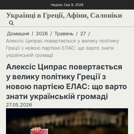
Неділя, Сер 9, 2026
Українці в Греції, Афіни, Салоніки
Домашня
2026
Травень
27
Алексіс Ципрас повертається у велику політику
Греції з новою партією ЕЛАС: що варто знати
українській громаді
Алексіс Ципрас повертається
у велику політику Греції з
новою партією ЕЛАС: що варто
знати українській громаді
27.05.2026