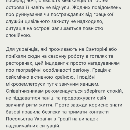
посеред ночі, більшість мешканців та гостей
острова її навіть не відчули. Жодних повідомлень
про руйнування чи постраждалих від грецької
служби цивільного захисту не надходило,
ситуація на острові залишається повністю
спокійною.
Для українців, які проживають на Санторіні або
приїхали сюди на сезонну роботу в готелях та
ресторанах, цей інцидент є просто нагадуванням
про географічні особливості регіону. Греція є
сейсмічно активною країною, і подібні
мікроземлетруси тут є звичним явищем.
Співвітчизникам рекомендується зберігати спокій,
не піддаватися паніці та продовжувати свій
звичний ритм життя. Проте завжди корисно знати
базові правила безпеки та тримати контакти
Посольства України в Греції на випадок
надзвичайних ситуацій.