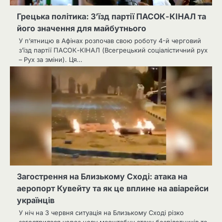
Грецька політика: З’їзд партії ПАСОК-КІНАЛ та
його значення для майбутнього
У п’ятницю в Афінах розпочав свою роботу 4-й черговий
з’їзд партії ПАСОК-КІНАЛ (Всегрецький соціалістичний рух
– Рух за зміни). Ця…
Загострення на Близькому Сході: атака на
аеропорт Кувейту та як це вплине на авіарейси
українців
У ніч на 3 червня ситуація на Близькому Сході різко