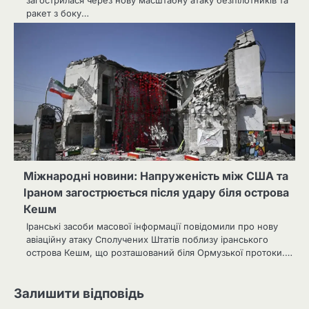
загострилася через нову масштабну атаку безпілотників та
ракет з боку…
Міжнародні новини: Напруженість між США та
Іраном загострюється після удару біля острова
Кешм
Іранські засоби масової інформації повідомили про нову
авіаційну атаку Сполучених Штатів поблизу іранського
острова Кешм, що розташований біля Ормузької протоки.…
Залишити відповідь