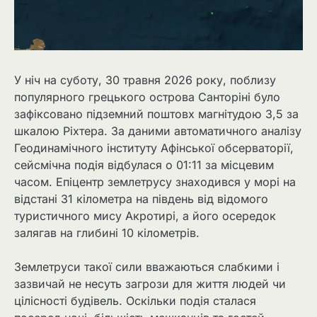
У ніч на суботу, 30 травня 2026 року, поблизу
популярного грецького острова Санторіні було
зафіксовано підземний поштовх магнітудою 3,5 за
шкалою Ріхтера. За даними автоматичного аналізу
Геодинамічного інституту Афінської обсерваторії,
сейсмічна подія відбулася о 01:11 за місцевим
часом. Епіцентр землетрусу знаходився у морі на
відстані 31 кілометра на південь від відомого
туристичного мису Акротирі, а його осередок
залягав на глибині 10 кілометрів.
Землетруси такої сили вважаються слабкими і
зазвичай не несуть загрози для життя людей чи
цілісності будівель. Оскільки подія сталася