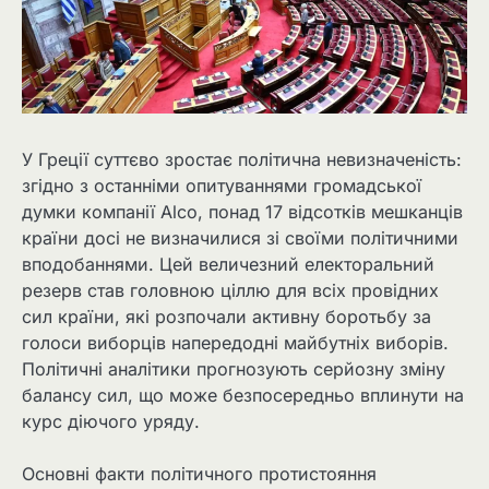
У Греції суттєво зростає політична невизначеність:
згідно з останніми опитуваннями громадської
думки компанії Alco, понад 17 відсотків мешканців
країни досі не визначилися зі своїми політичними
вподобаннями. Цей величезний електоральний
резерв став головною ціллю для всіх провідних
сил країни, які розпочали активну боротьбу за
голоси виборців напередодні майбутніх виборів.
Політичні аналітики прогнозують серйозну зміну
балансу сил, що може безпосередньо вплинути на
курс діючого уряду.
Основні факти політичного протистояння