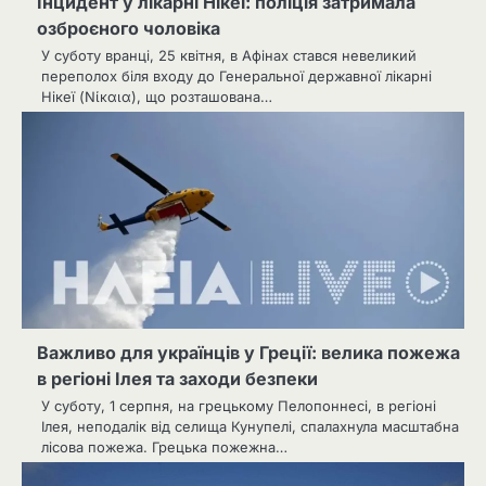
Інцидент у лікарні Нікеї: поліція затримала
озброєного чоловіка
У суботу вранці, 25 квітня, в Афінах стався невеликий
переполох біля входу до Генеральної державної лікарні
Нікеї (Νίκαια), що розташована…
Важливо для українців у Греції: велика пожежа
в регіоні Ілея та заходи безпеки
У суботу, 1 серпня, на грецькому Пелопоннесі, в регіоні
Ілея, неподалік від селища Кунупелі, спалахнула масштабна
лісова пожежа. Грецька пожежна…