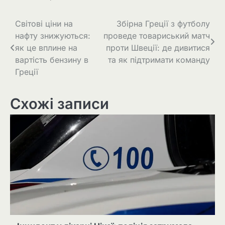
Світові ціни на
Збірна Греції з футболу
нафту знижуються:
проведе товариський матч
як це вплине на
проти Швеції: де дивитися
вартість бензину в
та як підтримати команду
Греції
Схожі записи