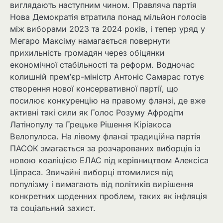
виглядають наступним чином. Правляча партія
Нова Демократія втратила понад мільйон голосів
між виборами 2023 та 2024 років, і тепер уряд у
Мегаро Максіму намагається повернути
прихильність громадян через обіцянки
економічної стабільності та реформ. Водночас
колишній прем’єр-міністр Антоніс Самарас готує
створення нової консервативної партії, що
посилює конкуренцію на правому фланзі, де вже
активні такі сили як Голос Розуму Афродіти
Латінопулу та Грецьке Рішення Кіріакоса
Велопулоса. На лівому фланзі традиційна партія
ПАСОК змагається за розчарованих виборців із
новою коаліцією ЕЛАС під керівництвом Алексіса
Ціпраса. Звичайні виборці втомилися від
популізму і вимагають від політиків вирішення
конкретних щоденних проблем, таких як інфляція
та соціальний захист.