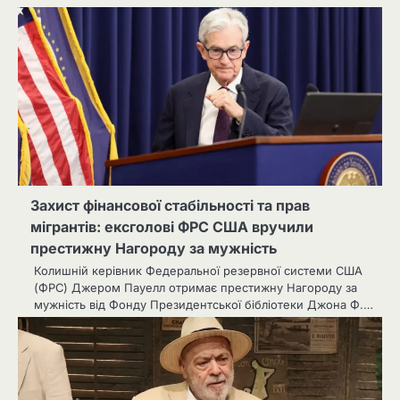
Захист фінансової стабільності та прав
мігрантів: ексголові ФРС США вручили
престижну Нагороду за мужність
Колишній керівник Федеральної резервної системи США
(ФРС) Джером Пауелл отримає престижну Нагороду за
мужність від Фонду Президентської бібліотеки Джона Ф.…