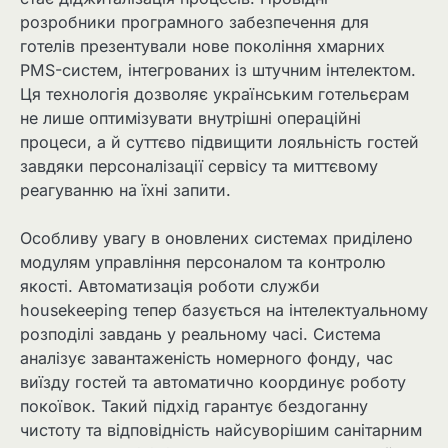
розробники програмного забезпечення для
готелів презентували нове покоління хмарних
PMS-систем, інтегрованих із штучним інтелектом.
Ця технологія дозволяє українським готельєрам
не лише оптимізувати внутрішні операційні
процеси, а й суттєво підвищити лояльність гостей
завдяки персоналізації сервісу та миттєвому
реагуванню на їхні запити.
Особливу увагу в оновлених системах приділено
модулям управління персоналом та контролю
якості. Автоматизація роботи служби
housekeeping тепер базується на інтелектуальному
розподілі завдань у реальному часі. Система
аналізує завантаженість номерного фонду, час
виїзду гостей та автоматично координує роботу
покоївок. Такий підхід гарантує бездоганну
чистоту та відповідність найсуворішим санітарним