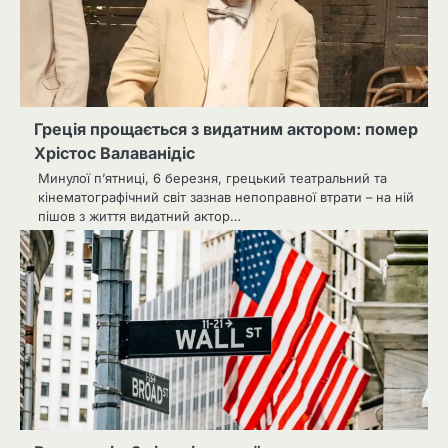
Греція прощається з видатним актором: помер
Хрістос Валаванідіс
Минулої п’ятниці, 6 березня, грецький театральний та
кінематографічний світ зазнав непоправної втрати – на ній
пішов з життя видатний актор…