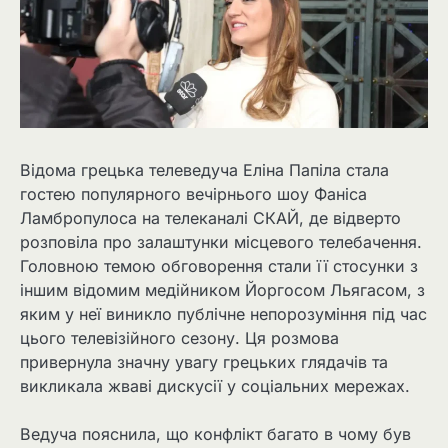
Відома грецька телеведуча Еліна Папіла стала
гостею популярного вечірнього шоу Фаніса
Ламбропулоса на телеканалі СКАЙ, де відверто
розповіла про залаштунки місцевого телебачення.
Головною темою обговорення стали її стосунки з
іншим відомим медійником Йоргосом Льягасом, з
яким у неї виникло публічне непорозуміння під час
цього телевізійного сезону. Ця розмова
привернула значну увагу грецьких глядачів та
викликала жваві дискусії у соціальних мережах.
Ведуча пояснила, що конфлікт багато в чому був