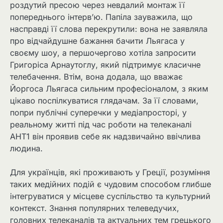
роздутий пресою через невдалий монтаж її
попереднього інтерв’ю. Папіла зауважила, що
насправді її слова перекрутили: вона не заявляла
про відчайдушне бажання бачити Льягаса у
своєму шоу, а першочергово хотіла запросити
Григоріса Арнаутоглу, який підтримує класичне
телебачення. Втім, вона додала, що вважає
Йоргоса Льягаса сильним професіоналом, з яким
цікаво поспілкуватися глядачам. За її словами,
попри публічні суперечки у медіапросторі, у
реальному житті під час роботи на телеканалі
АНТ1 він проявив себе як надзвичайно ввічлива
людина.
Для українців, які проживають у Греції, розуміння
таких медійних подій є чудовим способом глибше
інтегруватися у місцеве суспільство та культурний
контекст. Знання популярних телеведучих,
головних телеканалів та актуальних тем грецького