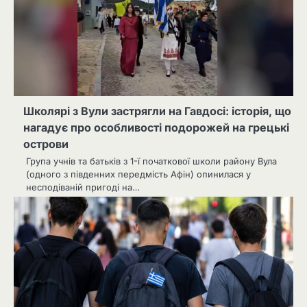
Школярі з Вули застрягли на Гавдосі: історія, що
нагадує про особливості подорожей на грецькі
острови
Група учнів та батьків з 1-ї початкової школи району Вула
(одного з південних передмість Афін) опинилася у
несподіваній пригоді на…