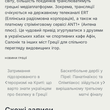
світу, більшість поєдинків транслюватимуть
грецькі медіаплатформи. Зокрема, трансляції
очікуються на державному телеканалі ERT
(Еллінська радіомовна корпорація), а також на
платному стрімінговому сервісі ANT1+ (Антена
плюс). Це чудовий привід згуртуватися з друзями
в українських хабах чи спортивних кафе Афін,
Салонік та інших міст Греції для спільного
перегляду видовищних ігор.
НОВИНИ ГРЕЦІЇ
Затримання
Баскетбольне дербі у
підозрюваного в
Піреї: Панатінаїкос та
тероризмі на Криті: що
Олімпіакос зійдуться у
варто знати українцям
вирішальному третьому
про безпеку в Греції
матчі фіналу
Схожі записи