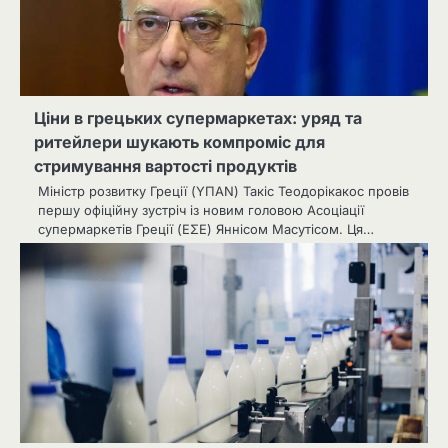
Ціни в грецьких супермаркетах: уряд та
ритейлери шукають компроміс для
стримування вартості продуктів
Міністр розвитку Греції (ΥΠΑΝ) Такіс Теодорікакос провів
першу офіційну зустріч із новим головою Асоціації
супермаркетів Греції (ΕΣΕ) Яннісом Масутісом. Ця…