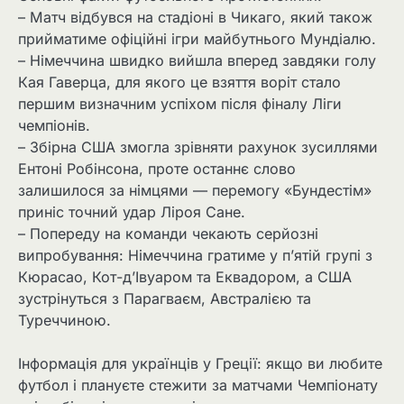
– Матч відбувся на стадіоні в Чикаго, який також
прийматиме офіційні ігри майбутнього Мундіалю.
– Німеччина швидко вийшла вперед завдяки голу
Кая Гаверца, для якого це взяття воріт стало
першим визначним успіхом після фіналу Ліги
чемпіонів.
– Збірна США змогла зрівняти рахунок зусиллями
Ентоні Робінсона, проте останнє слово
залишилося за німцями — перемогу «Бундестім»
приніс точний удар Ліроя Сане.
– Попереду на команди чекають серйозні
випробування: Німеччина гратиме у п’ятій групі з
Кюрасао, Кот-д’Івуаром та Еквадором, а США
зустрінуться з Парагваєм, Австралією та
Туреччиною.
Інформація для українців у Греції: якщо ви любите
футбол і плануєте стежити за матчами Чемпіонату