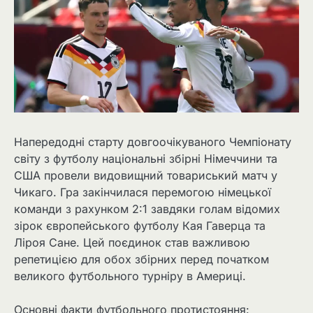
Напередодні старту довгоочікуваного Чемпіонату
світу з футболу національні збірні Німеччини та
США провели видовищний товариський матч у
Чикаго. Гра закінчилася перемогою німецької
команди з рахунком 2:1 завдяки голам відомих
зірок європейського футболу Кая Гаверца та
Ліроя Сане. Цей поєдинок став важливою
репетицією для обох збірних перед початком
великого футбольного турніру в Америці.
Основні факти футбольного протистояння: