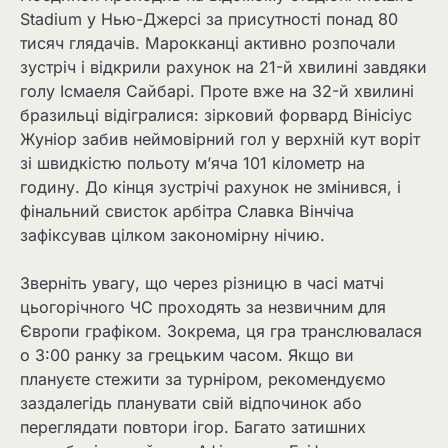
Stadium у Нью-Джерсі за присутності понад 80
тисяч глядачів. Марокканці активно розпочали
зустріч і відкрили рахунок на 21-й хвилині завдяки
голу Ісмаеля Сайбарі. Проте вже на 32-й хвилині
бразильці відігралися: зірковий форвард Вінісіус
Жуніор забив неймовірний гол у верхній кут воріт
зі швидкістю польоту м’яча 101 кілометр на
годину. До кінця зустрічі рахунок не змінився, і
фінальний свисток арбітра Славка Вінчіча
зафіксував цілком закономірну нічию.
Зверніть увагу, що через різницю в часі матчі
цьогорічного ЧС проходять за незвичним для
Європи графіком. Зокрема, ця гра транслювалася
о 3:00 ранку за грецьким часом. Якщо ви
плануєте стежити за турніром, рекомендуємо
заздалегідь планувати свій відпочинок або
переглядати повтори ігор. Багато затишних