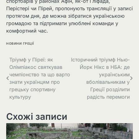
спортбарів у районах Афін, як-от Гліфада,
Перістері чи Пірей, пропонують трансляції у записі
протягом дня, де можна зібратися українською
громадою та підтримати улюблені команди у
комфортний час.
НОВИНИ ГРЕЦІЇ
Тріумф у Піреї: як
Історичний тріумф Нью-
Олімпіакос святкував
Йорк Нікс в НБА: де
чемпіонство та що варто
українським
знати українцям про
вболівальникам у
грецьку спортивну
Греції розділити
культуру
радість перемоги
Схожі записи