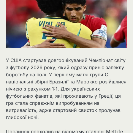
У США стартував довгоочікуваний Чемпіонат світу
з футболу 2026 року, який одразу приніс запеклу
боротьбу на полі. У першому матчі групи С
національні збірні Бразилії та Марокко розійшлися
нічиєю з рахунком 1:1. Для українських
футбольних фанатів, які проживають у Греції, ця
гра стала справжнім випробуванням на
витривалість, адже стартовий свисток пролунав
глибокої ночі.
Поєдинок проходив на відомому стадіоні MetLife