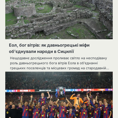
Еол, бог вітрів: як давньогрецькі міфи
об’єднували народи в Сицилії
Нещодавнє дослідження проливає світло на несподівану
роль давньогрецького бога вітрів Еола в об’єднанні
грецьких поселенців та місцевих громад на стародавній…