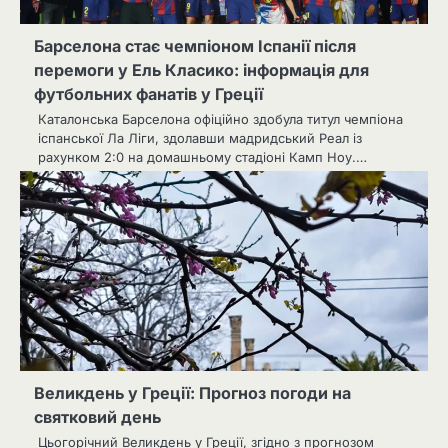
Барселона стає чемпіоном Іспанії після
перемоги у Ель Класико: інформація для
футбольних фанатів у Греції
Каталонська Барселона офіційно здобула титул чемпіона
іспанської Ла Ліги, здолавши мадридський Реал із
рахунком 2:0 на домашньому стадіоні Камп Ноу.…
Великдень у Греції: Прогноз погоди на
святковий день
Цьогорічний Великдень у Греції, згідно з прогнозом