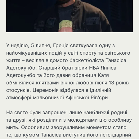
У неділю, 5 липня, Греція святкувала одну з
найочікуваніших подій у світі спорту та світського
життя – весілля відомого баскетболіста Танасіса
Адетокунбо. Старший брат зірки НБА Янніса
Адетокунбо та його давня обраниця Катя
обмінялися клятвами вічної любові після 13 років
стосунків. Церемонія відбулася в ідилічній
атмосфері мальовничої Афінської Рів’єри.
На свято були запрошені лише найближчі родичі
та друзі, які розділили з молодятами цю особливу
мить. Особливим зворушливим моментом стало
те, що кумом Танасіса виступив його легендарний