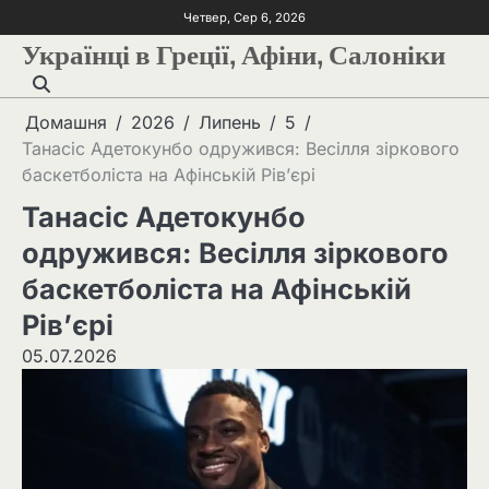
Четвер, Сер 6, 2026
Українці в Греції, Афіни, Салоніки
Домашня
2026
Липень
5
Танасіс Адетокунбо одружився: Весілля зіркового
баскетболіста на Афінській Рів’єрі
Танасіс Адетокунбо
одружився: Весілля зіркового
баскетболіста на Афінській
Рів’єрі
05.07.2026