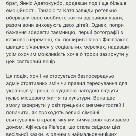
брат, Янніс Адетокунбо, додавши події ще більше
емоційності. Танасіс та Катя завжди ретельно
оберігали своє особисте життя від зайвої уваги,
разом вони виховують двох дітей. Однак, попри
бажання зберегти таємницю, перші фотографії з
казкової церемонії, які поширив Панос Філіппакос,
швидко з’явилися у соціальних мережах, надавши
усім охочим можливість хоча б трохи зазирнути у
цей святковий вечір.
Ця подія, хоч і не стосується безпосередньо
адміністративних змін чи правил перебування для
українців у Греції, є чудовою нагодою відчути
пульс місцевого життя та культури. Вона дає
змогу зазирнути у світ грецьких знаменитостей і
побачити, як проходять великі сімейні
святкування в країні, яку ми тимчасово називаємо
домом. Афінська Рів’єра, що стала свідком цієї
весільної казки, є одним з наймальовничіших