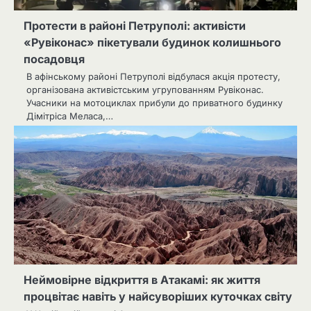
Протести в районі Петруполі: активісти
«Рувіконас» пікетували будинок колишнього
посадовця
В афінському районі Петруполі відбулася акція протесту,
організована активістським угрупованням Рувіконас.
Учасники на мотоциклах прибули до приватного будинку
Дімітріса Меласа,…
Неймовірне відкриття в Атакамі: як життя
процвітає навіть у найсуворіших куточках світу