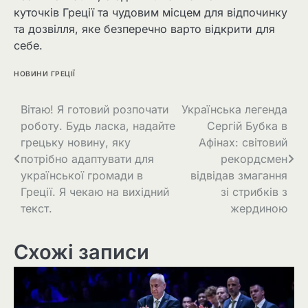
куточків Греції та чудовим місцем для відпочинку
та дозвілля, яке безперечно варто відкрити для
себе.
НОВИНИ ГРЕЦІЇ
Вітаю! Я готовий розпочати
Українська легенда
роботу. Будь ласка, надайте
Сергій Бубка в
грецьку новину, яку
Афінах: світовий
потрібно адаптувати для
рекордсмен
української громади в
відвідав змагання
Греції. Я чекаю на вихідний
зі стрибків з
текст.
жердиною
Схожі записи