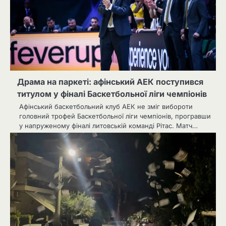
Драма на паркеті: афінський АЕК поступився
титулом у фіналі Баскетбольної ліги чемпіонів
Афінський баскетбольний клуб АЕК не зміг вибороти
головний трофей Баскетбольної ліги чемпіонів, програвши
у напруженому фіналі литовській команді Рітас. Матч…