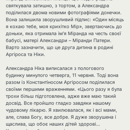
святкувала затишно, з тортом, а Александра
поділилася двома новими фотографіями донечки.
Вона залишила зворушливий підпис: «Один місяць
я кохаю тебе, моя крихітко Мір», звертаючись до
доньки, яка отримала ім’я Міранда на честь своєї
бабусі, матері Александри – Міранди Патери.
Варто зазначити, що це друга дитина в родині
Аргіроса та Ніки.
Александра Ніка виписалася з пологового
будинку минулого четверга, 11 червня. Тоді вона
разом із Константіносом Аргіросом поділилася
своїми першими враженнями. «Цього разу я була
трохи більш підготовлена, адже вже маю такий
досвід. Все пройшло гладко завдяки нашому
чудовому лікарю. Я хвилювалася, як і всі мами,
але, слава Богу, все добре. Я дуже зворушена і
щаслива, що обоє наших дітей здорові…