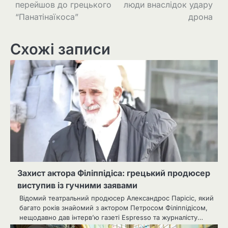
перейшов до грецького
люди внаслідок удару
“Панатінаїкоса”
дрона
Схожі записи
Захист актора Філіппідіса: грецький продюсер
виступив із гучними заявами
Відомий театральний продюсер Александрос Парісіс, який
багато років знайомий з актором Петросом Філіппідісом,
нещодавно дав інтерв’ю газеті Espresso та журналісту…