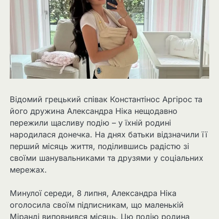
Відомий грецький співак Константінос Аргірос та
його дружина Александра Ніка нещодавно
пережили щасливу подію – у їхній родині
народилася донечка. На днях батьки відзначили її
перший місяць життя, поділившись радістю зі
своїми шанувальниками та друзями у соціальних
мережах.
Минулої середи, 8 липня, Александра Ніка
оголосила своїм підписникам, що маленькій
Міранді виповнився місяць. Цю подію родина