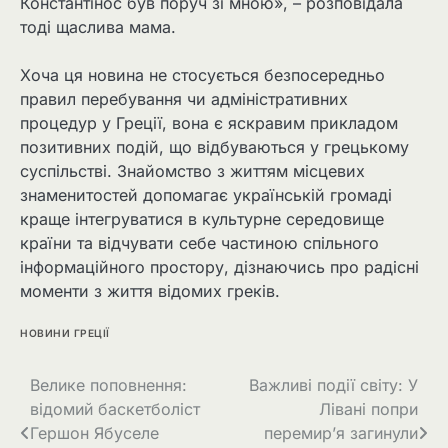
Константінос був поруч зі мною», – розповідала
тоді щаслива мама.
Хоча ця новина не стосується безпосередньо
правил перебування чи адміністративних
процедур у Греції, вона є яскравим прикладом
позитивних подій, що відбуваються у грецькому
суспільстві. Знайомство з життям місцевих
знаменитостей допомагає українській громаді
краще інтегруватися в культурне середовище
країни та відчувати себе частиною спільного
інформаційного простору, дізнаючись про радісні
моменти з життя відомих греків.
НОВИНИ ГРЕЦІЇ
Велике поповнення:
Важливі події світу: У
відомий баскетболіст
Лівані попри
Гершон Ябуселе
перемир’я загинули