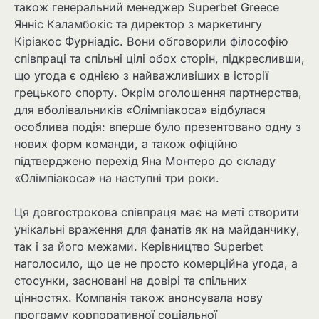
також генеральний менеджер Superbet Greece
Янніс Каламбокіс та директор з маркетингу
Кіріакос Фурніадіс. Вони обговорили філософію
співпраці та спільні цілі обох сторін, підкресливши,
що угода є однією з найважливіших в історії
грецького спорту. Окрім оголошення партнерства,
для вболівальників «Олімпіакоса» відбулася
особлива подія: вперше було презентовано одну з
нових форм команди, а також офіційно
підтверджено перехід Яна Монтеро до складу
«Олімпіакоса» на наступні три роки.
Ця довгострокова співпраця має на меті створити
унікальні враження для фанатів як на майданчику,
так і за його межами. Керівництво Superbet
наголосило, що це не просто комерційна угода, а
стосунки, засновані на довірі та спільних
цінностях. Компанія також анонсувала нову
програму корпоративної соціальної