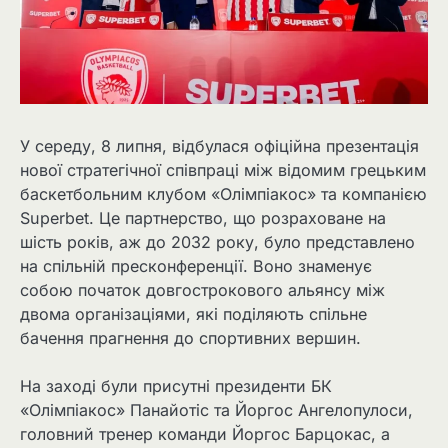
У середу, 8 липня, відбулася офіційна презентація
нової стратегічної співпраці між відомим грецьким
баскетбольним клубом «Олімпіакос» та компанією
Superbet. Це партнерство, що розраховане на
шість років, аж до 2032 року, було представлено
на спільній пресконференції. Воно знаменує
собою початок довгострокового альянсу між
двома організаціями, які поділяють спільне
бачення прагнення до спортивних вершин.
На заході були присутні президенти БК
«Олімпіакос» Панайотіс та Йоргос Ангелопулоси,
головний тренер команди Йоргос Барцокас, а