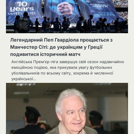
Легендарний Пеп Гвардіола прощається з
Манчестер Сіті: де українцям у Греції
подивитися історичний матч
Англійська Прем’єр-ліга завершує свій сезон надзвичайно
емоційною подією, яка прикувала увагу футбольних
уболівальників по всьому світу, зокрема й численної
української…